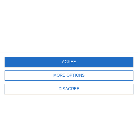
1004
09 Jun, 2024 12:14
#Alegerilocale2024
Câteva sute de constănțeni votează cu urna mobilă!
AGREE
MORE OPTIONS
DISAGREE
1718
07 Jun, 2024 14:21
Alegeri electorale 2024
Cum se poate vota cu urna mobilă?