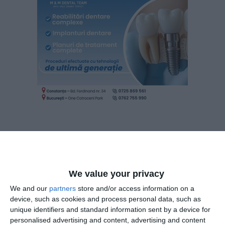
Legat se presupusul incident care ar fi avut loc aseară într-o
secția de votare din orașul Hârșova, purtătorul de cuvânt al
We value your privacy
BEJ a menționat că „președintele secției nu a plecat cu
ștampila, cu doar se afla într-o altă încăpere din cadrul
We and our
partners
store and/or access information on a
secției”.
device, such as cookies and process personal data, such as
unique identifiers and standard information sent by a device for
personalised advertising and content, advertising and content