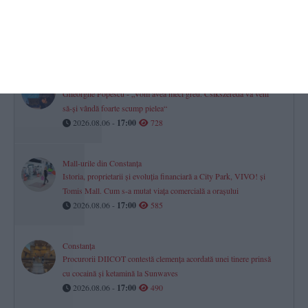
Turneul Memorial „Doru Ghimeș“ 2026 s-a disputat la Mamaia.
„Vei rămâne mereu parte din echipa noastră!“ (GALERIE FOTO)
2026.08.06 -
17:00
847
Farul Constanța întâlnește ultima clasată
Gheorghe Popescu - „Vom avea meci greu. Csikszereda va veni
să-și vândă foarte scump pielea“
2026.08.06 -
17:00
728
Mall-urile din Constanța
Istoria, proprietarii și evoluția financiară a City Park, VIVO! și
Tomis Mall. Cum s-a mutat viața comercială a orașului
2026.08.06 -
17:00
585
Constanța
Procurorii DIICOT contestă clemența acordată unei tinere prinsă
cu cocaină și ketamină la Sunwaves
2026.08.06 -
17:00
490