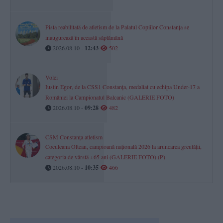
Pista reabilitată de atletism de la Palatul Copiilor Constanța se
inaugurează în această săptămână
2026.08.10 -
12:43
502
Volei
Iustin Egor, de la CSS1 Constanța, medaliat cu echipa Under-17 a
României la Campionatul Balcanic (GALERIE FOTO)
2026.08.10 -
09:28
482
CSM Constanța atletism
Coculeana Oltean, campioană națională 2026 la aruncarea greutății,
categoria de vârstă +65 ani (GALERIE FOTO) (P)
2026.08.10 -
10:35
466