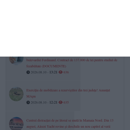
Naționalele de șoferi ale României și Spaniei au jucat la Medgidia
un meci caritabil. Mingea, aruncată din elicopter la fluierul de start
(GALERIE FOTO + VIDEO)
2026.08.10 -
10:04
651
Primăria Constanța pregătește amenajarea unor noi spații verzi pe
bulevardul Ferdinand. Contract de 137.000 de lei pentru studiul de
fezabilitate (DOCUMENTE)
2026.08.10 -
13:21
636
Exercițiu de mobilizare a rezerviștilor din trei județe! Anunțul
MApn
2026.08.10 -
12:21
635
Centrul distracției de pe litoral se mută în Mamaia Nord. Din 13
august, Alezzi Yacht revine și deschide un nou capitol al verii