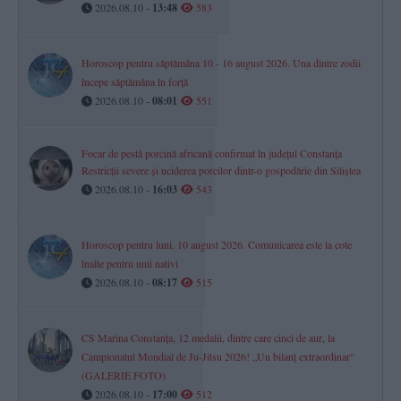
2026.08.10 -
13:48
583
Horoscop pentru săptămâna 10 - 16 august 2026. Una dintre zodii
începe săptămâna în forță
2026.08.10 -
08:01
551
Focar de pestă porcină africană confirmat în județul Constanța
Restricții severe și uciderea porcilor dintr-o gospodărie din Siliștea
2026.08.10 -
16:03
543
Horoscop pentru luni, 10 august 2026. Comunicarea este la cote
înalte pentru unii nativi
2026.08.10 -
08:17
515
CS Marina Constanța, 12 medalii, dintre care cinci de aur, la
Campionatul Mondial de Ju-Jitsu 2026! „Un bilanț extraordinar“
(GALERIE FOTO)
2026.08.10 -
17:00
512