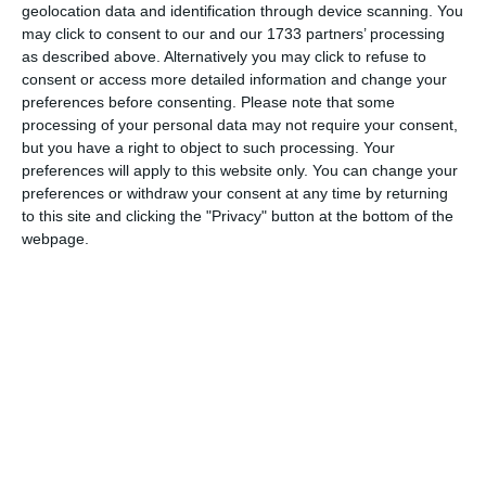
Penitenciarul Tulcea, Ministerul Apărării - U.M 02175
geolocation data and identification through device scanning. You
Constanța
și altele.
may click to consent to our and our 1733 partners’ processing
as described above. Alternatively you may click to refuse to
consent or access more detailed information and change your
preferences before consenting.
Please note that some
processing of your personal data may not require your consent,
but you have a right to object to such processing. Your
Unitatea Militară 02175 din Constanța a atribuit recent un
preferences will apply to this website only. You can change your
SC Black Wave Center SRL
contract firmei
, care va furniza
preferences or withdraw your consent at any time by returning
îi va biscuiți. Societatea a câștigat, alături de o altă
to this site and clicking the "Privacy" button at the bottom of the
companie, două dintre loturile acordului-cadru, care au o
webpage.
valoare de 34.000 de lei, respectiv 8000 de lei.
Nu este primul contract pe societatea îl câștigă. Aceasta a
mai încheiat în luna aprilie două acorduri-cadru cu
Penitenciarul Tulcea, un contract cu Direcția Generală de
Asistență Socială și Protecția Copilului Constanța.
Pe parcursul anului 2023, a avut încheiate mai multe