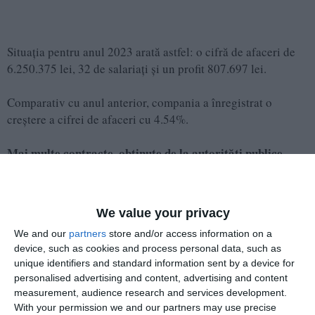
Situația pentru anul 2023 arată astfel: o cifră de afaceri de
6.250.375 lei, 32 de salariați și un profit 807.697 lei.
Comparativ cu anul anterior, compania a înregistrat o
creștere a cifrei de afaceri cu 4.54%.
Mai multe contracte, obținute de la autorități publice
locale
Black Wave Center SRL
a obținut, prin negociere directă,
We value your privacy
Penitenciarul Poarta Albă
12 contracte de la
pentru
We and our
partners
store and/or access information on a
Servicii de catering.
device, such as cookies and process personal data, such as
unique identifiers and standard information sent by a device for
De asemenea, firma și-a adjudecat 11 contracte în urma
personalised advertising and content, advertising and content
licitațiilor orgaizate de autorități publice locale, printre
measurement, audience research and services development.
Direcția Generală Asistență Socială Constanța,
care:
With your permission we and our partners may use precise