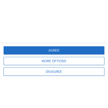
527
28 Jul, 2026 12:06
Bănci din lemn tropical în parcurile din Constanța
Primăria investește peste 260.000 de lei pentru mobilier urban modern
AGREE
MORE OPTIONS
DISAGREE
606
28 Jul, 2026 11:10
Investiție de aproape 5 milioane de lei pentru învățământul constănțean
Primăria a atribuit contractul pentru consolidarea și reabilitarea