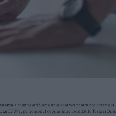
nstanța
a anunțat atribuirea unui contract pentru proiectarea și
an DJ 391, pe tronsonul cuprins între localitățile Tuzla și Biru