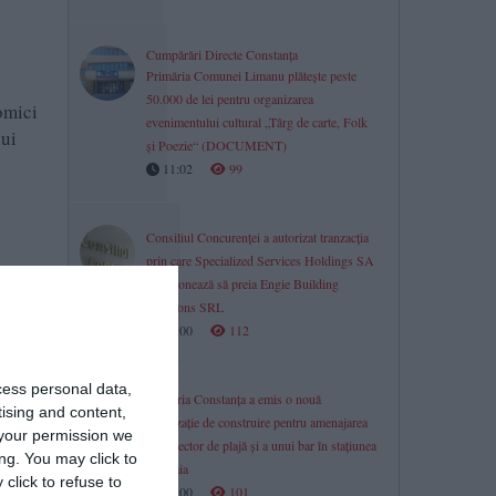
Cumpărări Directe Constanța
Primăria Comunei Limanu plătește peste
50.000 de lei pentru organizarea
omici
evenimentului cultural „Târg de carte, Folk
lui
și Poezie“ (DOCUMENT)
11:02
99
Consiliul Concurenţei a autorizat tranzacția
prin care Specialized Services Holdings SA
intenționează să preia Engie Building
Solutions SRL
11:00
112
cess personal data,
Primăria Constanța a emis o nouă
tising and content,
autorizație de construire pentru amenajarea
your permission we
unui sector de plajă și a unui bar în stațiunea
ng. You may click to
Mamaia
click to refuse to
11:00
101