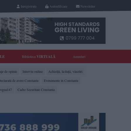
Inregistrare
Autentificare
Newsletter
YLE
Biblioteca
VIRTUALĂ
Anunturi
je de opinie
Interviu online
Achiziții, licitații, vânzări
eclaratii de avere Constanta
Evenimente in Constanta
rogea147
Cadre Securitate Constanta