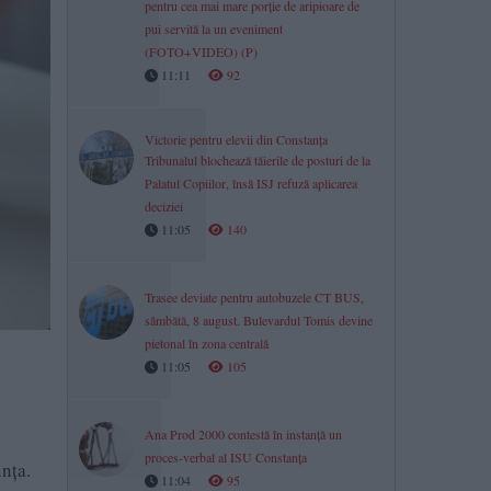
pentru cea mai mare porție de aripioare de
pui servită la un eveniment
(FOTO+VIDEO) (P)
11:11
92
Victorie pentru elevii din Constanța
Tribunalul blochează tăierile de posturi de la
Palatul Copiilor, însă ISJ refuză aplicarea
deciziei
11:05
140
Trasee deviate pentru autobuzele CT BUS,
sâmbătă, 8 august. Bulevardul Tomis devine
pietonal în zona centrală
11:05
105
Ana Prod 2000 contestă în instanță un
proces-verbal al ISU Constanța
ința.
11:04
95