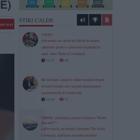
E)
STIRI CALDE
me text
VIDEO
Salvamarii au salvat un bărbat în timpul
căutărilor pentru o persoană dispărută în
mare, între Tuzla și Costinești
11:17
48
Ilie Bolojan, anunț de ultim moment despre
nivelul Dunării care asigură funcționarea
reactorului de la Cernavodă
11:14
57
NIBIRU găzduiește primul Guinness World
Records™
LaProvincia, un brand Carmistin The Food
Company, stabilește recordul mondial