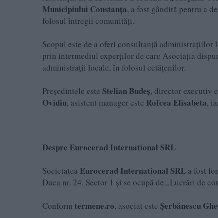
Municipiului Constanța
, a fost gândită pentru a d
folosul întregii comunități.
Scopul este de a oferi consultanță administrațiilor l
prin intermediul experților de care Asociația dispun
administrații locale, în folosul cetățenilor.
Stelian Budeș
Președintele este
, director executiv 
Ovidiu
Rofcea Elisabeta
, asistent manager este
, i
Despre Eurocerad International SRL
Eurocerad International SRL
Societatea
a fost fo
Duca nr. 24, Sector 1 și se ocupă de „Lucrări de con
termene.ro
Șerbănescu Ghe
Conform
, asociat este