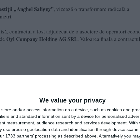
stiții „Anghel Saligny”
, vizează o transformare radicală a
metri.
hisă, contractul a fost adjudecat de o asociere de operatori econ
Oyl Company Holding AG SRL
i de
. Valoarea finală a contractu
nsonului de 11,032 km presupune lucrări complexe de lărgire a
We value your privacy
store and/or access information on a device, such as cookies and pro
de câte 3,00 metri fiecare.
ifiers and standard information sent by a device for personalised adver
 de încadrare.
tent measurement, audience research and services development.
With 
u asigurarea scurgerii apelor.
 use precise geolocation data and identification through device scanni
ur 1733 partners’ processing as described above. Alternatively you may 