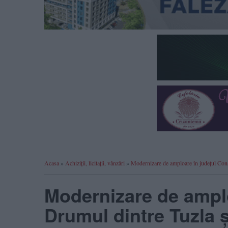
Acasa
»
Achiziții, licitații, vânzări
»
Modernizare de amploare în județul Cons
Modernizare de amplo
Drumul dintre Tuzla și