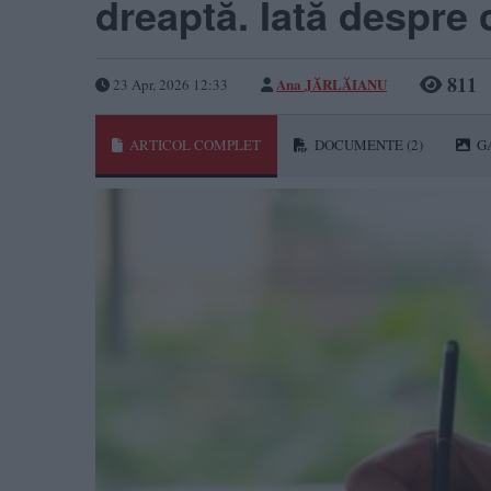
dreaptă. Iată despr
811
Ana JĂRLĂIANU
23 Apr, 2026 12:33
ARTICOL COMPLET
DOCUMENTE
(2)
G