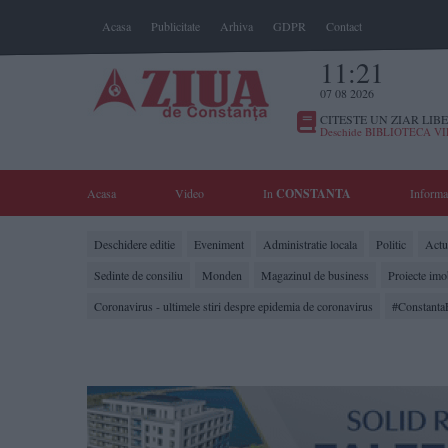
Acasa
Publicitate
Arhiva
GDPR
Contact
11:21
07 08 2026
CITESTE UN ZIAR LIBE
Deschide BIBLIOTECA V
Acasa
Video
In
CONSTANTA
Informa
Deschidere editie
Eveniment
Administratie locala
Politic
Actua
Sedinte de consiliu
Monden
Magazinul de business
Proiecte imo
Coronavirus - ultimele stiri despre epidemia de coronavirus
#Constanta