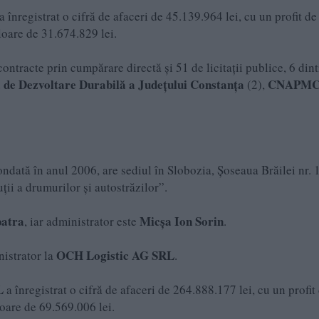
a înregistrat o cifră de afaceri de 45.139.964 lei, cu un profit de
aloare de 31.674.829 lei.
 contracte prin cumpărare directă și 51 de licitații publice, 6 dint
 de Dezvoltare Durabilă a Județului Constanța
CNAPM
(2),
ondată în anul 2006, are sediul în Slobozia, Șoseaua Brăilei nr. 1
ții a drumurilor și autostrăzilor”.
atra
Micșa Ion Sorin
, iar administrator este
.
OCH Logistic AG SRL
nistrator la
.
L
a înregistrat o cifră de afaceri de 264.888.177 lei, cu un profit
loare de 69.569.006 lei.