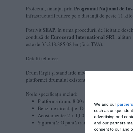
Programul Național de Inve
Proiectul, finanțat prin
infrastructurii rutiere pe o distanță de peste 11 kilo
SEAP
Potrivit
, în urma procedurii de licitație desc
Eurocerad International SRL
condusă de
, alătur
este de 33.248.885,08 lei (fără TVA).
Detalii tehnice:
Drum lărgit și standarde moderneModernizarea tro
platformei drumului existent.
Noile specificații includ:
Platformă drum: 8,00 metri lățime.
We and our
partners
Benzi de circulație: Două benzi (una pe sens) 
such as unique ident
Acostamente: 2 x 1,00 metru, incluzând benzi
advertising and con
Siguranță: O pantă transversală de 2,5% pentr
and our partners may
consent to our and o