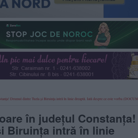
tanța! Drumul dintre Tuzla și Biruința intră în linie dreaptă. Iată despre ce este vorba (DO
are în județul Constanța!
 Biruința intră în linie