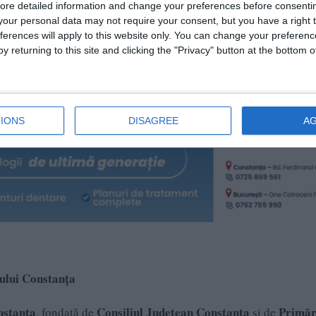
ore detailed information and change your preferences before consenti
apele necesare, de la avize până la finalizarea construcției:
our personal data may not require your consent, but you have a right t
41.970 lei.
ferences will apply to this website only. You can change your preferen
 Peste 42,5 milioane lei conform devizului general.
y returning to this site and clicking the "Privacy" button at the bottom
 2026. La licitație au participat 5 ofertanți, criteriul de selecție
IONS
DISAGREE
A
ului Constanța
nstanța
Consiliul Județean Constanța
Primăr
, fondată de
și de