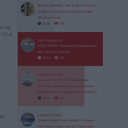
Revista „Stefadina... file de arhivă”, o noua
apariție ce onorează Istoriografia română
din zilele noastre
10:28
143
re ele
C
(3) și
Știri Constanța azi
FOTO-VIDEO. Persoană dispărută în mare
între Tuzla și Costinești!
10:21
332
,
Sănătate Constanța
Legea nr. 166/2026 a fost promulgată.
Închisoare pentru atacurile asupra cadrelor
medicale și liber la angajări (DOCUMENT)
10:19
261
Licitații Constanța
 de
Primăria Negru Vodă, Județul Constanța a
bătut palma cu Keystone RO Corporation!