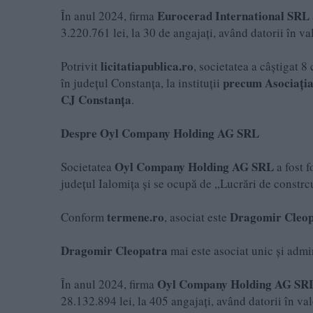
Eurocerad International SRL
În anul 2024, firma
3.220.761 lei, la 30 de angajați, având datorii în v
licitatiapublica.ro
Potrivit
, societatea a câștigat 8
precum Asociația
în județul Constanța, la instituții
CJ Constanța
.
Despre Oyl Company Holding AG SRL
Oyl Company Holding AG SRL
Societatea
a fost f
județul Ialomița și se ocupă de „Lucrări de constrcu
termene.ro
Dragomir Cleop
Conform
, asociat este
Dragomir Cleopatra
mai este asociat unic și admi
Oyl Company Holding AG SR
În anul 2024, firma
28.132.894 lei, la 405 angajați, având datorii în va