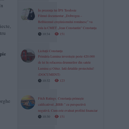
în
În prezența lui ÎPS Teodosie
Filmul documentar „Dobrogea –
Bethleemul creștinismului românesc” va
iecte,
rula la CMET „Jean Constantin” Constanța
tru
10:34
151
Licitații Constanța
pie
Primăria Lumina investește peste 420.000
de lei în refacerea drumurilor din satele
Lumina și Oituz. Iată detaliile proiectului!
(DOCUMENT)
10:32
123
Fitch Ratings. Constanța primește
eorghe
calificativul „BBB-” cu perspectivă
negativă. Cum este evaluat profilul financiar
10:30
151