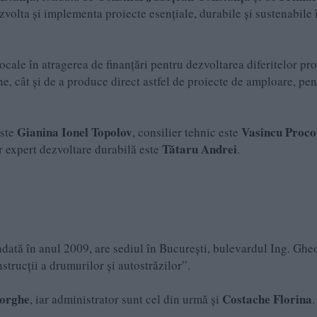
ezvolta și implementa proiecte esențiale, durabile și sustenabile 
ocale în atragerea de finanțări pentru dezvoltarea diferitelor pro
e, cât și de a produce direct astfel de proiecte de amploare, pen
Gianina Ionel Topolov
Vasincu Proco
este
, consilier tehnic este
Tătaru Andrei
ar expert dezvoltare durabilă este
.
ndată în anul 2009, are sediul în București, bulevardul Ing. Gh
strucții a drumurilor și autostrăzilor”.
orghe
Costache Florina
, iar administrator sunt cel din urmă și
.