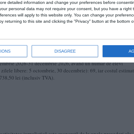
ore detailed information and change your preferences before consenti
our personal data may not require your consent, but you have a right t
ferences will apply to this website only. You can change your preferen
y returning to this site and clicking the "Privacy" button at the bottom
 2025-20 iunie 2026, având un număr de elevi înmatriculați de 
i, 5 iunie, 9 iunie) este de 32, iar costul estimat se face astfel: 
A).
IONS
DISAGREE
A
eptembrie 2026-31 decembrie 2026, având un număr de elevi
 zilele libere: 5 octombrie, 30 decembrie): 69, iar costul estimat
.738,50 lei (inclusiv TVA).
ctivitatea jurnalistică este exonerată de la unele prevederi ale