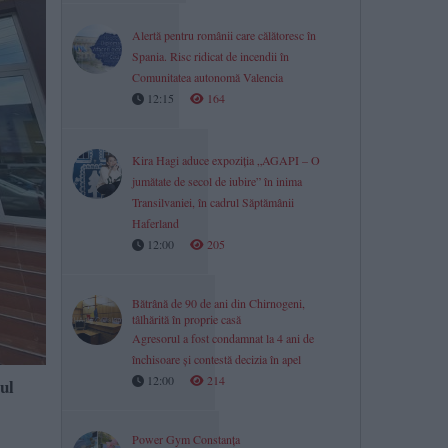
Alertă pentru românii care călătoresc în
Spania. Risc ridicat de incendii în
Comunitatea autonomă Valencia
12:15
164
Kira Hagi aduce expoziția „AGAPI – O
jumătate de secol de iubire” în inima
Transilvaniei, în cadrul Săptămânii
Haferland
12:00
205
Bătrână de 90 de ani din Chirnogeni,
tâlhărită în proprie casă
Agresorul a fost condamnat la 4 ani de
închisoare și contestă decizia în apel
12:00
214
ul
Power Gym Constanța