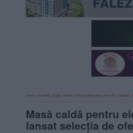
Acasa
»
Achiziții, licitații, vânzări
»
Masă caldă pentru elevii din Cumpăna. P
Masă caldă pentru el
lansat selecția de ofe