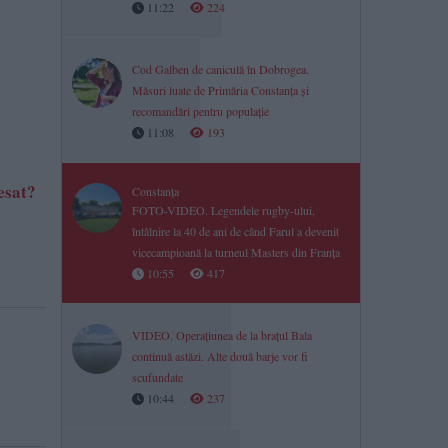
11:22
224
Cod Galben de caniculă în Dobrogea.
Măsuri luate de Primăria Constanța și
recomandări pentru populație
11:08
193
esat?
Constanța
FOTO-VIDEO. Legendele rugby-ului,
întâlnire la 40 de ani de când Farul a devenit
vicecampioană la turneul Masters din Franța
10:55
417
VIDEO. Operațiunea de la brațul Bala
continuă astăzi. Alte două barje vor fi
scufundate
10:44
237