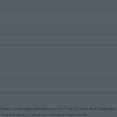
fel încât să putem urmări comentariile tale pe site. Nu vom folosi datele tale în alt scop. Pentru
primi mai multe privind informaţii despre cum și de ce stocăm datele tale.