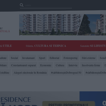
R!
IRTUALĂ
tii
UTILE
Stiinta,
CULTURA SI TEHNICA
Sanatate
SI LIFEST
litate
Social
Invatamant
Sport
Editorial
Fotoreportaj
Stiri externe
Sonda
biliare
Constanteanul suparat
Economic
Cultura
Interviu
Insolventa firme
D
EsteBine
Alegeri electorale în România
#sărbătoreşteDobrogea150
#sărbătoreşteDob