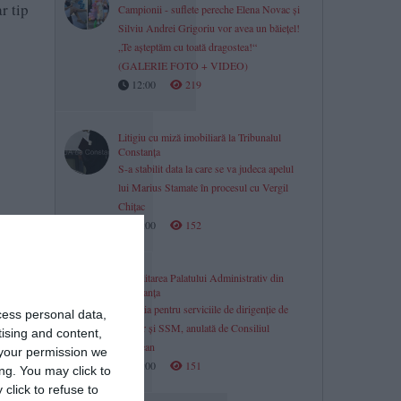
r tip
Campionii - suflete pereche Elena Novac și
Silviu Andrei Grigoriu vor avea un băiețel!
„Te așteptăm cu toată dragostea!“
(GALERIE FOTO + VIDEO)
12:00
219
Litigiu cu miză imobiliară la Tribunalul
Constanța
S-a stabilit data la care se va judeca apelul
lui Marius Stamate în procesul cu Vergil
Chițac
12:00
152
Reabilitarea Palatului Administrativ din
Constanța
Licitația pentru serviciile de dirigenție de
cess personal data,
șantier și SSM, anulată de Consiliul
tising and content,
Județean
your permission we
12:00
151
ng. You may click to
click to refuse to