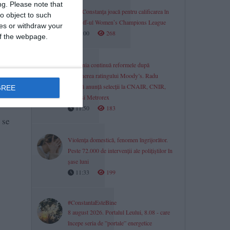
ng.
Please note that
Farul Constanța joacă pentru calificarea în
o object to such
play-off-ul Womenʼs Champions League
ces or withdraw your
12:00
268
 of the webpage.
1.511
România continuă reformele după
32 zile
menținerea ratingului Moody’s. Radu
Miruță anunță selecții la CNAIR, CNIR,
GREE
CFR și Metrorex
11:50
183
 se
Violența domestică, fenomen îngrijorător.
Peste 72.000 de intervenții ale polițiștilor în
șase luni
11:33
199
#ConstantaEsteBine
8 august 2026. Portalul Leului, 8.08 - care
începe seria de ”portale” energetice