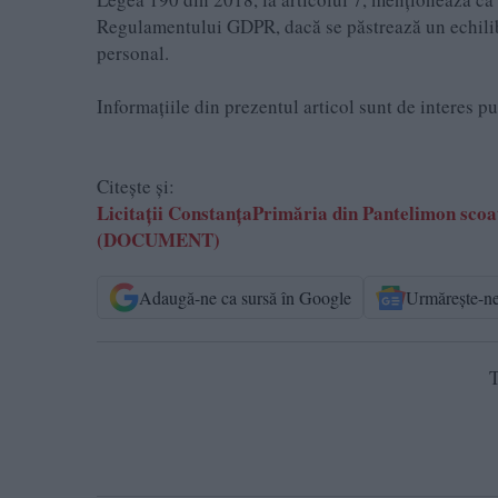
Regulamentului GDPR, dacă se păstrează un echilibru
personal.
Informațiile din prezentul articol sunt de interes p
Citește și:
Licitații ConstanțaPrimăria din Pantelimon scoate
(DOCUMENT)
Adaugă-ne ca sursă în Google
Urmărește-n
T