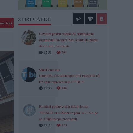
STIRI CALDE
me text
Lovitură pentru rețelele de criminalitate
organizată! Droguri, bani și sute de plante
de canabis, confiscate
12:53
79
Știri Constanța
Linia 102, deviată temporar în Faleză Nord.
Ce spun reprezentanții CT BUS
12:30
186
Românii pot investi în titluri de stat
TEZAUR cu dobânzi de până la 7,15% pe
an. Când începe programul
12:25
173