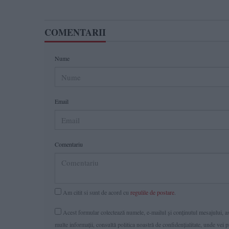
COMENTARII
Nume
Email
Comentariu
Am citit si sunt de acord cu
regulile de postare
.
Acest formular colectează numele, e-mailul şi conținutul mesajului, ast
multe informaţii, consultă politica noastră de confidenţialitate, unde vei 