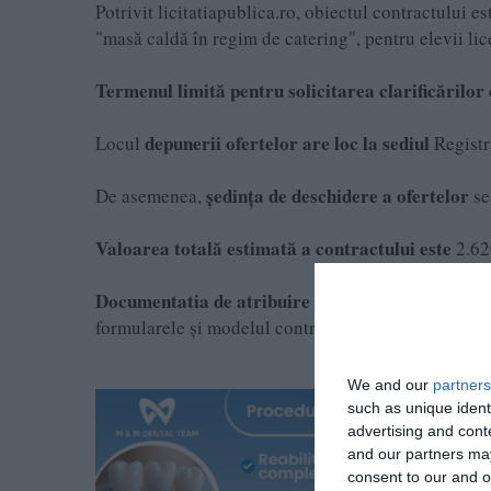
Potrivit licitatiapublica.ro, obiectul contractului es
"masă caldă în regim de catering", pentru elevii lic
Termenul limită pentru solicitarea clarificărilor
depunerii ofertelor are loc la sediul
Locul
Registra
ședința de deschidere a ofertelor
De asemenea,
se
Valoarea totală estimată a contractului este
2.62
Documentatia de atribuire trebuie să conțină
anun
formularele și modelul contractului.
We and our
partners
such as unique ident
advertising and con
and our partners may
consent to our and o