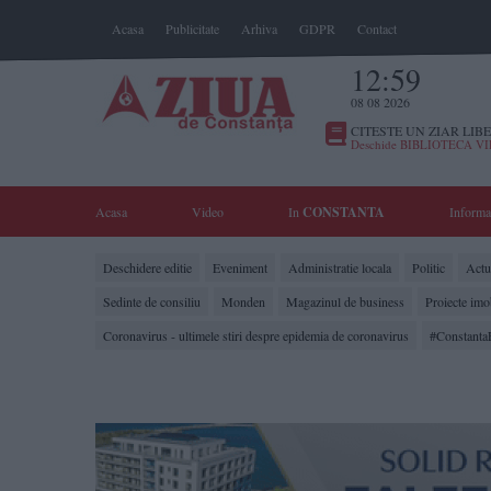
Acasa
Publicitate
Arhiva
GDPR
Contact
12:59
08 08 2026
CITESTE UN ZIAR LIBE
Deschide BIBLIOTECA V
Acasa
Video
In
CONSTANTA
Informa
Deschidere editie
Eveniment
Administratie locala
Politic
Actua
Sedinte de consiliu
Monden
Magazinul de business
Proiecte imo
Coronavirus - ultimele stiri despre epidemia de coronavirus
#Constanta