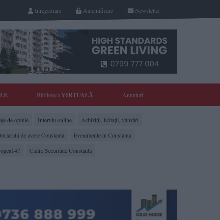
Inregistrare
Autentificare
Newsletter
YLE
Biblioteca
VIRTUALĂ
Anunturi
je de opinie
Interviu online
Achiziții, licitații, vânzări
eclaratii de avere Constanta
Evenimente in Constanta
rogea147
Cadre Securitate Constanta