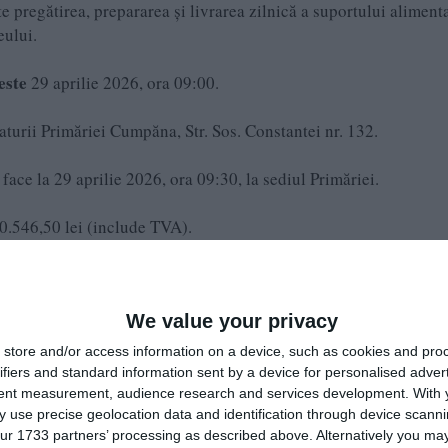
te pregătirea, prepararea și livrarea zilnică a suportului alimenta
eului.
 este
29 aprilie 2026, ora 09:00.
turii Primăriei Cumpăna, Str. Sos. Constantei nr. 132.
 face la 29 aprilie 2026, ora 09:30, la sediul Primăriei.
0.546,50 lei (include TVA).
țul de participare, caietul de sarcini pentru servicii catering și
We value your privacy
store and/or access information on a device, such as cookies and pro
ifiers and standard information sent by a device for personalised adver
tent measurement, audience research and services development.
With 
 use precise geolocation data and identification through device scanni
ur 1733 partners’ processing as described above. Alternatively you may 