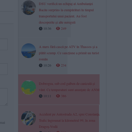
DSU verifică un echipaj al Ambulanței
Bacău surprins la cumpărături în timpul
transportului unui pacient. Au fost
descoperite și alte nereguli
10:36
249
A mers fără cască pe ATV în Thassos și a
plătit scump. Ce sancțiune a primit un turist
român
10:26
234
Dobrogea, sub cod galben de caniculă și
vânt. Ce temperaturi sunt anunțate de ANM
10:11
386
Accident pe Autostrada A2, spre Constanța.
Trafic îngreunat la kilometrul 99, în zona
 mai
Dragoș-Vodă