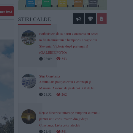
me text
STIRI CALDE
Fotbalistele de la Farul Constanța au acces
în finala turneului Champions League din
Slovenia. Victorie după prelungiri!
(GALERIE FOTO)
22:09
553
Știri Constanța
Acțiuni ale polițiștilor în Costinești și
Mamaia. Amenzi de peste 54.000 de lei
21:52
262
Rețele Electrice întrerupe temporar curentul
pentru unii consumatori din județul
Constanța. Lista celor afectați
21:41
341