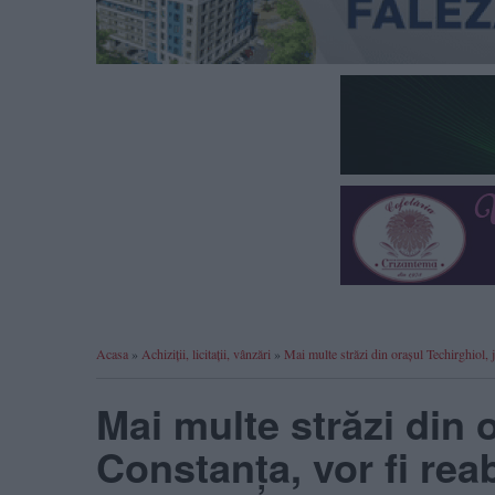
Acasa
»
Achiziții, licitații, vânzări
»
Mai multe străzi din orașul Techirghiol
Mai multe străzi din 
Constanța, vor fi re