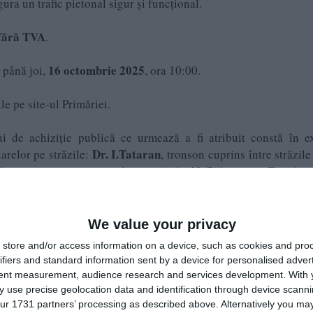
ura un trafic pietonal sigur și funcțional.
 fără TVA
.
16 octombrie 2025
e până joi,
, ora 10:00.
le pe site-ul Primăriei.
lui de achiziție publică ce urmează a fi atribuit constă în e
Dr. I.Tataran
uarelor pe străzile:
, tronson cuprins între străzile
iteazu
, tronson cuprins între străzile N. Bălcescu și Fragilor,
strada Pictor lon Țuculescu
aferente sens giratoriu 2 -
din 
We value your privacy
toare a trotuarelor, este necesară executarea lucrărilo
store and/or access information on a device, such as cookies and pro
i la o stare normală de exploatare şi care să asigure siguranț
ifiers and standard information sent by a device for personalised adver
tent measurement, audience research and services development.
With 
 use precise geolocation data and identification through device scanni
uită din straturi asfaltice pe alocuri, dale deteriorate, și porț
ur 1731 partners’ processing as described above. Alternatively you may 