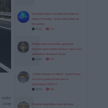
Infracțiuni rutiere constatate de polițiști în
județul Constanța - Șoferi prinși băuți sau
fără permis
21:21
313
Pedepse mai aspre pentru agresiunile
împotriva personalului medical. Legea a fost
publicată în Monitorul Oficial
21:03
434
„Cultura Țestului în Oltenia”, proiect lansat
la Craiova pentru promovarea în
patrimoniul UNESCO
20:34
266
 străzi
a scop
Proiectul integrității a trecut de Senat