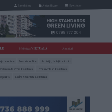
Inregistrare
Autentificare
Newsletter
YLE
Biblioteca
VIRTUALĂ
Anunturi
je de opinie
Interviu online
Achiziții, licitații, vânzări
eclaratii de avere Constanta
Evenimente in Constanta
rogea147
Cadre Securitate Constanta