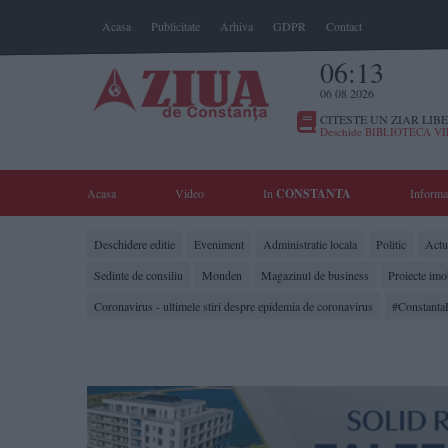
Acasa
Publicitate
Arhiva
GDPR
Contact
06:13
06 08 2026
CITESTE UN ZIAR LIBE
Deschide BIBLIOTECA V
Acasa
Video
In
CONSTANTA
Informa
Deschidere editie
Eveniment
Administratie locala
Politic
Actua
Sedinte de consiliu
Monden
Magazinul de business
Proiecte imo
Coronavirus - ultimele stiri despre epidemia de coronavirus
#Constanta