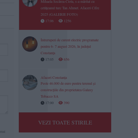
Mihaela Secărea-Ciota, s-a măritat cu
cetățeanul turc Tan Ahmet. Afaceri Cifre
2025 (GALERIE FOTO)
17:06
1256
Întreruperi de curent electric programate
pentru 6- 7 august 2026, în județul
Constanța
17:05
656
Afaceri Constanța
Peste 46.000 de euro pentru terenul și
construcțiile din proprietatea Galaxy
Tobacco SA
17:00
390
VEZI TOATE STIRILE
 mai