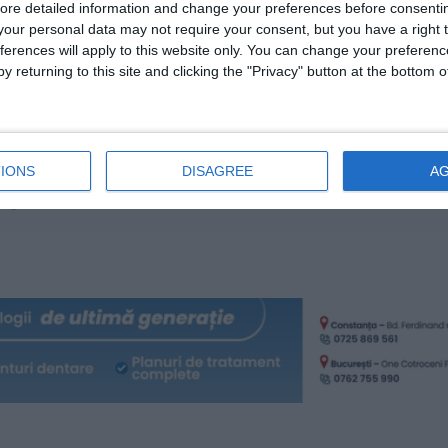
tiv 15 ani.
ore detailed information and change your preferences before consenti
our personal data may not require your consent, but you have a right t
ferences will apply to this website only. You can change your preferen
ilor îngheţ-dezgheţ, vechimii și altor factori umani - săpătur
y returning to this site and clicking the "Privacy" button at the bottom
esibile, prezentând denivelări, crăpături și sunt acoperite
oii, se înmoaie și se face noroi, astfel îngreunându-se acc
 afectează siguranța circulației pietonale, generând disconfor
inere ridicate pentru menținerea în stare corespunzătoare în t
IONS
DISAGREE
A
pori nivelul de siguranță atât pentru circulația pietonală, câ
zează în document.