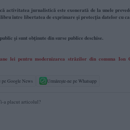
că activitatea jurnalistică este exonerată de la unele preved
bru între libertatea de exprimare și protecția datelor cu c
public și sunt obținute din surse publice deschise.
lioane lei pentru modernizarea străzilor din comuna Ion 
e pe Google News
Urmărește-ne pe Whatsapp
i-a placut articolul?