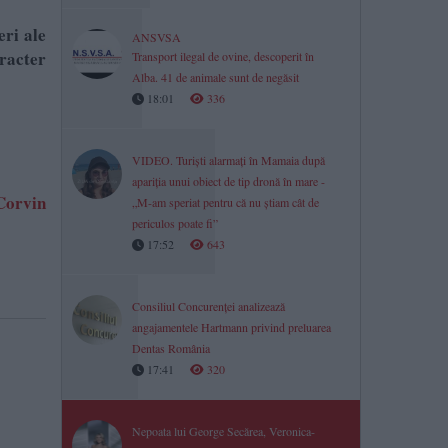
eri ale
ANSVSA
aracter
Transport ilegal de ovine, descoperit în
Alba. 41 de animale sunt de negăsit
18:01
336
VIDEO. Turiști alarmați în Mamaia după
apariția unui obiect de tip dronă în mare -
Corvin
„M-am speriat pentru că nu știam cât de
periculos poate fi”
17:52
643
Consiliul Concurenței analizează
angajamentele Hartmann privind preluarea
Dentas România
17:41
320
Nepoata lui George Secărea, Veronica-