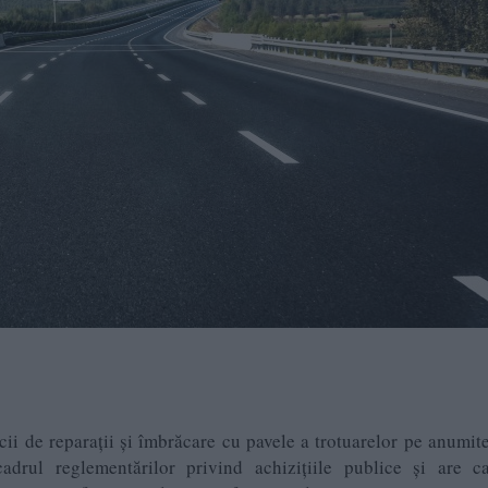
ii de reparații și îmbrăcare cu pavele a trotuarelor pe anumite
cadrul reglementărilor privind achizițiile publice și are c