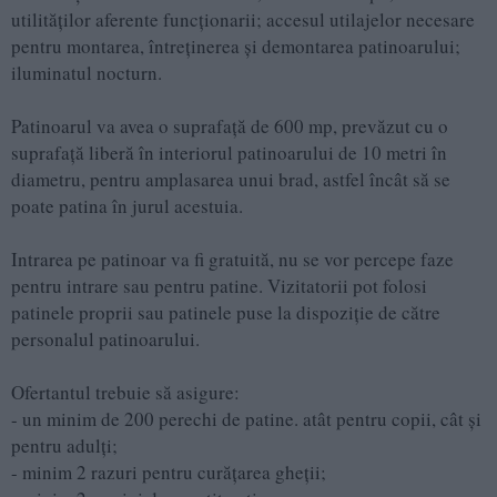
utilităților aferente funcționarii; accesul utilajelor necesare
pentru montarea, întreținerea și demontarea patinoarului;
iluminatul nocturn.
Patinoarul va avea o suprafață de 600 mp, prevăzut cu o
suprafață liberă în interiorul patinoarului de 10 metri în
diametru, pentru amplasarea unui brad, astfel încât să se
poate patina în jurul acestuia.
Intrarea pe patinoar va fi gratuită, nu se vor percepe faze
pentru intrare sau pentru patine. Vizitatorii pot folosi
patinele proprii sau patinele puse la dispoziție de către
personalul patinoarului.
Ofertantul trebuie să asigure:
- un minim de 200 perechi de patine. atât pentru copii, cât și
pentru adulți;
- minim 2 razuri pentru curățarea gheții;