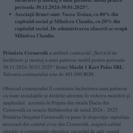
perioada 30.11.2024-30.01.2025“.
Asociații firmei sunt: Vasea Traian, cu 80% din
capitalul social și Mihalcea Claudia, cu 20% din
capitalul social. De administrarea afacerii se ocupă
Mihalcea Claudia.
Primăria Cernavodă
a atribuit contractul „Servicii de
închiriere și montaj a unui patinoar mobil pentru perioada
Macht 1 Kart Palas SRL
30.11.2024-30.01.2025“ firmei
.
Valoarea contractului este de 401.900 RON.
Obiectul contractului îl constituie închirierea unui patinoar
cu toate instalațiile și dotările aferente în vederea montării și
amplasării acestuia în Piațeta din strada Dacia din
Cernavodă cu ocazia Sărbătorilor de iarnă 2024 - 2025.
Primăria Orașului Cernavodă va pune la dispoziție suprafața
necesară din centrul civic din Cernavodă; asigură cablul
electric și conexiunile electrice; racordul de apă; costul