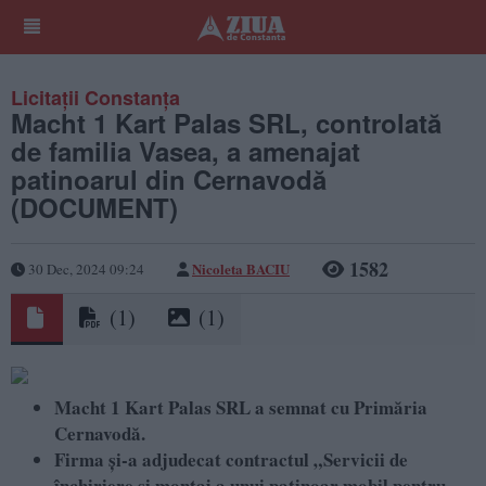
Licitații Constanța
Macht 1 Kart Palas SRL, controlată
de familia Vasea, a amenajat
patinoarul din Cernavodă
(DOCUMENT)
1582
Nicoleta BACIU
30 Dec, 2024 09:24
(1)
(1)
Macht 1 Kart Palas SRL a semnat cu Primăria
Cernavodă.
Firma și-a adjudecat contractul „Servicii de
închiriere și montaj a unui patinoar mobil pentru