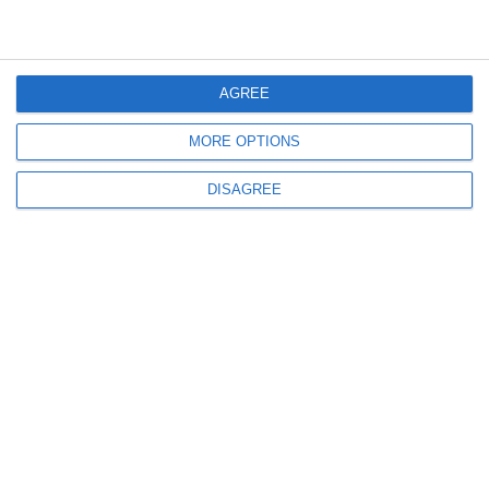
ARTICOLE ASEMANATOARE
AGREE
MORE OPTIONS
DISAGREE
552
25 Mar, 2026 09:22
UPDATE- Decizia magistraților
Termen azi în dosar. Pegasus Fun SRL din Constanța contestă în instanță o
sancțiune primită de la ANPC