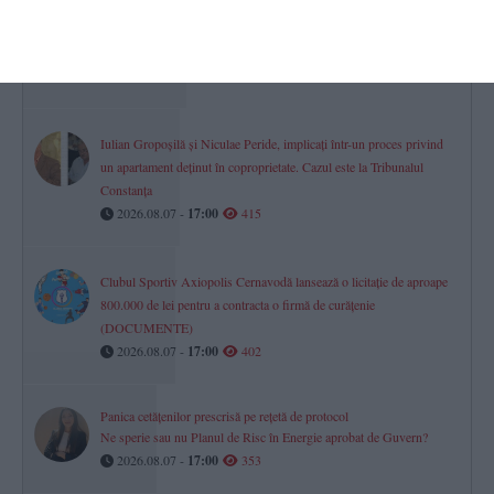
Răzbunare periculoasă din gelozie la Limanu
Un bărbat, condamnat la 3 ani și 6 luni de închisoare după ce a
incendiat camera tehnică a fostei soacre
2026.08.07 -
17:00
432
Iulian Gropoșilă și Niculae Peride, implicați într-un proces privind
un apartament deținut în coproprietate. Cazul este la Tribunalul
Constanța
2026.08.07 -
17:00
415
Clubul Sportiv Axiopolis Cernavodă lansează o licitație de aproape
800.000 de lei pentru a contracta o firmă de curățenie
(DOCUMENTE)
2026.08.07 -
17:00
402
Panica cetățenilor prescrisă pe rețetă de protocol
Ne sperie sau nu Planul de Risc în Energie aprobat de Guvern?
2026.08.07 -
17:00
353