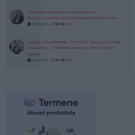
Panica cetățenilor prescrisă pe rețetă de protocol
Ne sperie sau nu Planul de Risc în Energie aprobat de Guvern?
2026.08.07 -
17:00
323
„Agenda Culturală România - Turcia 2026” ajunge și la Constanța
Roxana Zidaru - „Patrimoniul comun poate deveni o sursă de
apropiere”
2026.08.07 -
17:00
305