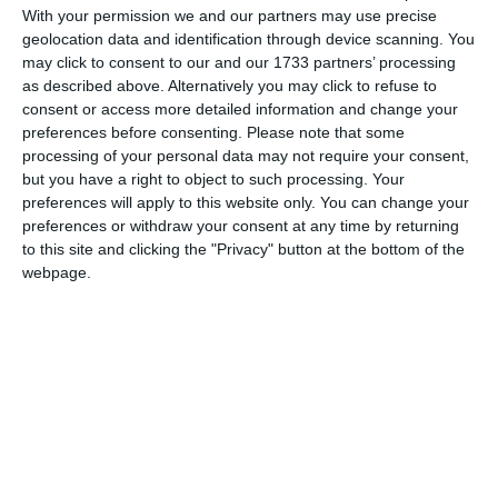
With your permission we and our partners may use precise
PRECIZĂRI:
geolocation data and identification through device scanning. You
may click to consent to our and our 1733 partners’ processing
Legea 190 din 2018, la articolul 7, menţionează că
as described above. Alternatively you may click to refuse to
activitatea jurnalistică este exonerată de la unele
consent or access more detailed information and change your
prevederi ale Regulamentului GDPR, dacă se păstrează
preferences before consenting.
Please note that some
un echilibru între libertatea de exprimare şi protecţia
processing of your personal data may not require your consent,
but you have a right to object to such processing. Your
datelor cu caracter personal.
preferences will apply to this website only. You can change your
preferences or withdraw your consent at any time by returning
Informațiile din prezentul articol sunt de interes public și
to this site and clicking the "Privacy" button at the bottom of the
sunt obținute din surse publice deschise.
webpage.
Adaugă-ne ca sursă în Google
Urmărește-ne pe Google News
Urmărește-ne pe Whatsapp