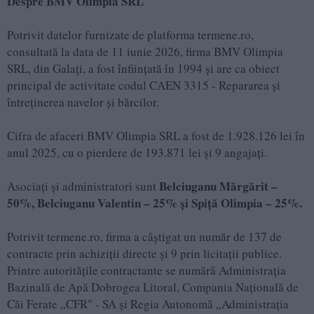
Despre BMV Olimpia SRL
Potrivit datelor furnizate de platforma termene.ro,
consultată la data de 11 iunie 2026, firma BMV Olimpia
SRL, din Galați, a fost înființată în 1994 și are ca obiect
principal de activitate codul CAEN 3315 - Repararea și
întreținerea navelor și bărcilor.
Cifra de afaceri BMV Olimpia SRL a fost de 1.928.126 lei în
anul 2025, cu o pierdere de 193.871 lei și 9 angajați.
Belciuganu Mărgărit –
Asociați și administratori sunt
50%, Belciuganu Valentin – 25% și Spiță Olimpia – 25%.
Potrivit termene.ro, firma a câștigat un număr de 137 de
contracte prin achiziții directe și 9 prin licitații publice.
Printre autoritățile contractante se numără Administrația
Bazinală de Apă Dobrogea Litoral, Compania Națională de
Căi Ferate „CFR" - SA și Regia Autonomă „Administrația