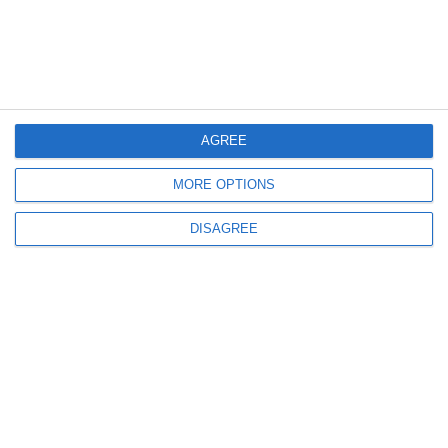
355
06 Aug, 2026 11:10
AGREE
Unitatea Militară 01837 Mihail Kogălniceanu cumpără servicii de
dezinsecție și deratizare (DOCUMENT)
MORE OPTIONS
DISAGREE
296
06 Aug, 2026 11:06
Serviciul de Ambulanță Județean Constanța cumpără echipamente de
protecție pentru personalul operativ. Valoarea investiției (DOCUMENT)