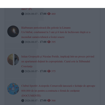
„Am știut că vei deveni jucător, că te-am văzut plângând la acel
meci“ (P)
2026.08.07 -
17:00
460
Răzbunare periculoasă din gelozie la Limanu
Un bărbat, condamnat la 3 ani și 6 luni de închisoare după ce a
incendiat camera tehnică a fostei soacre
2026.08.07 -
17:00
395
Iulian Gropoșilă și Niculae Peride, implicați într-un proces privind
un apartament deținut în coproprietate. Cazul este la Tribunalul
Constanța
2026.08.07 -
17:00
375
Clubul Sportiv Axiopolis Cernavodă lansează o licitație de aproape
800.000 de lei pentru a contracta o firmă de curățenie
(DOCUMENTE)
2026.08.07 -
17:00
366