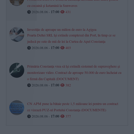
cu cocaină și ketamină la Sunwaves
2026.08.06 -
17:00
431
Investiție de aproape un milion de euro la Agigea
Poarta Deltei SRL își extinde complexul din Port, în timp ce se
judecă pe sute de mii de lei la Curtea de Apel Constanța
2026.08.06 -
17:00
403
Primăria Constanța vrea să își extindă sistemul de supraveghere și
monitorizare video. Contract de aproape 50.000 de euro încheiat cu
o firmă din Capitală (DOCUMENT)
2026.08.06 -
17:00
382
CN APM pune la bătaie peste 1,5 milioane lei pentru un contract
ce vizează PUZ-ul Portului Constanța (DOCUMENTE)
2026.08.06 -
17:00
377