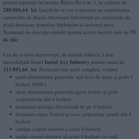
pentru reparații în incinta Băilor Reci nr. 1, în valoare de
288.906,64 lei
. Lucrările se vor concentra pe:reabilitarea
camerelor de dușuri interioare;intervenții pe sectoarele de
plajă destinate femeilor, bărbaților și sectorul mixt.
75
Termenul de execuție stabilit pentru aceste lucrări este de
de zile
.
Cea de-a doua intervenție, de natură tehnică, a fost
Instal Axy Industry
încredințată firmei
pentru suma de
113.891,66 lei
. Proiectul este unul complex, vizând:
oprit alimentarea generală, apă rece de mare și golit 4
boilere 6000 l
oprit alimentarea generală agent termic și golit
serpentinele din 4 boilere
demontat izolația deteriorată de pe 4 boilere
demonat capac frontal și scos serpentina spartă din 4
boilere
curățat corpul interior a celor 4 boilere
izolat corpul exterior al celor 4 boilere cu vată