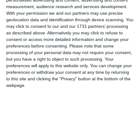
personalised advertising and content, advertising and content
measurement, audience research and services development.
With your permission we and our partners may use precise
Despre
Instal Axy Industry SRL
geolocation data and identification through device scanning. You
may click to consent to our and our 1731 partners’ processing
Instal Axy Industry SRL
Firma
din Costinești, a fost
as described above. Alternatively you may click to refuse to
consent or access more detailed information and change your
înființată la data de 24.05.2001 și are ca obiect principal de
preferences before consenting.
Please note that some
activitate codul CAEN 4322 - Lucrări de instalații sanitare,
processing of your personal data may not require your consent,
de încălzire și de aer conditionat.
but you have a right to object to such processing. Your
preferences will apply to this website only. You can change your
preferences or withdraw your consent at any time by returning
to this site and clicking the "Privacy" button at the bottom of the
webpage.