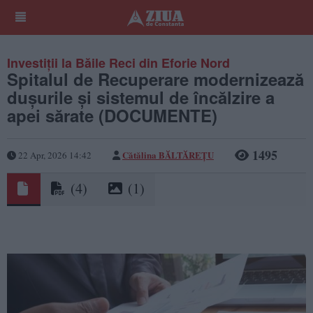
Investiții la Băile Reci din Eforie Nord
Spitalul de Recuperare modernizează
dușurile și sistemul de încălzire a
apei sărate (DOCUMENTE)
1495
Cătălina BĂLTĂREȚU
22 Apr, 2026 14:42
(4)
(1)