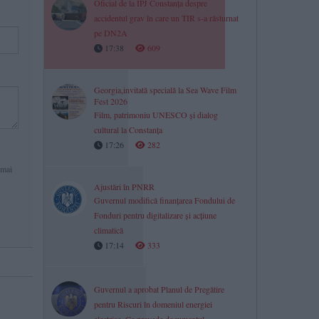
Oficial de la IPJ Constanța despre
accidentul grav în care un TIR s-a răsturnat
pe DN2A
17:38
609
Georgia,invitată specială la Sea Wave Film
Fest 2026
Film, patrimoniu UNESCO și dialog
cultural la Constanța
17:26
282
 mai
Ajustări în PNRR
Guvernul modifică finanțarea Fondului de
Fonduri pentru digitalizare și acțiune
climatică
17:14
333
Guvernul a aprobat Planul de Pregătire
pentru Riscuri în domeniul energiei