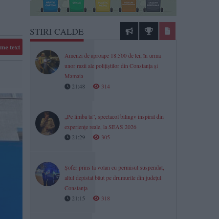
STIRI CALDE
me text
Amenzi de aproape 18.500 de lei, în urma
unor razii ale polițiștilor din Constanța și
Mamaia
21:48
314
„Pe limba ta”, spectacol bilingv inspirat din
experiențe reale, la SEAS 2026
21:29
305
Șofer prins la volan cu permisul suspendat,
altul depistat băut pe drumurile din județul
Constanța
21:15
318