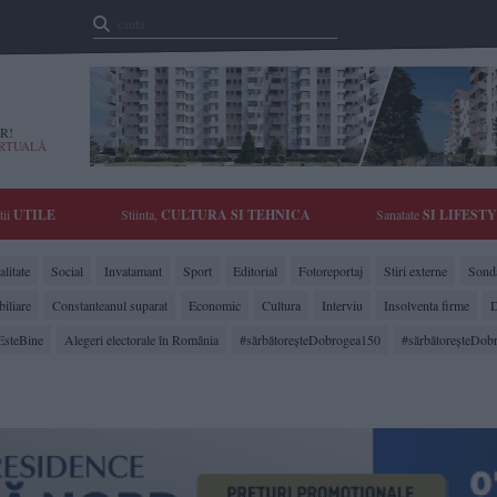
R!
IRTUALĂ
tii
UTILE
Stiinta,
CULTURA SI TEHNICA
Sanatate
SI LIFEST
litate
Social
Invatamant
Sport
Editorial
Fotoreportaj
Stiri externe
Sonda
biliare
Constanteanul suparat
Economic
Cultura
Interviu
Insolventa firme
D
EsteBine
Alegeri electorale în România
#sărbătoreşteDobrogea150
#sărbătoreşteDob