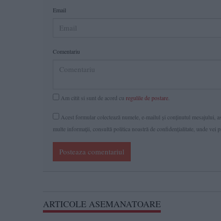
Email
Comentariu
Am citit si sunt de acord cu
regulile de postare
.
Acest formular colectează numele, e-mailul şi conținutul mesajului, ast
multe informaţii, consultă politica noastră de confidenţialitate, unde vei 
Posteaza comentariul
ARTICOLE ASEMANATOARE