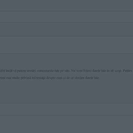
fel încât să putem urmări comentariile tale pe site. Nu vom folosi datele tale în alt scop. Pentru
primi mai multe privind informaţii despre cum și de ce stocăm datele tale.