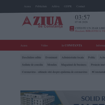
Acasa
Publicitate
Arhiva
GDPR
Contact
03:57
07 08 2026
CITESTE UN ZIAR LIBE
Deschide BIBLIOTECA V
Acasa
Video
In
CONSTANTA
Informa
Deschidere editie
Eveniment
Administratie locala
Politic
Actua
Sedinte de consiliu
Monden
Magazinul de business
Proiecte imo
Coronavirus - ultimele stiri despre epidemia de coronavirus
#Constanta