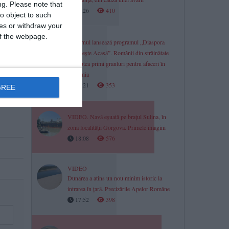
ng.
Please note that
18:26
410
o object to such
ces or withdraw your
 of the webpage.
Guvernul lansează programul „Diaspora
Investește Acasă”. Românii din străinătate
vor putea primi granturi pentru afaceri în
România
18:21
353
GREE
VIDEO. Navă eșuată pe brațul Sulina, în
zona localității Gorgova. Primele imagini
18:08
576
VIDEO
Dunărea a atins un nou minim istoric la
intrarea în țară. Precizările Apelor Române
17:52
398