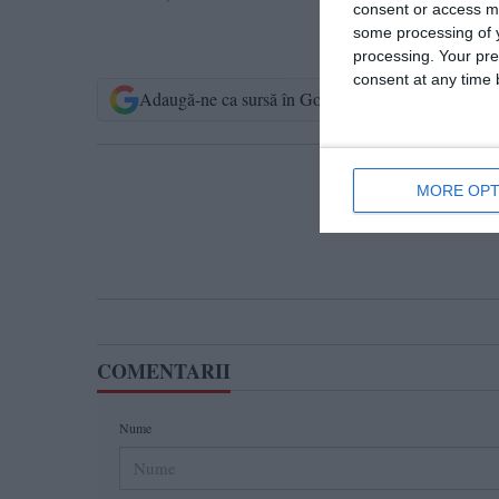
consent or access m
some processing of y
processing. Your pre
consent at any time b
Adaugă-ne ca sursă în Google
Urmărește-n
T
MORE OPT
COMENTARII
Nume