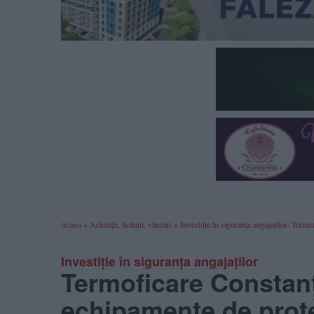
Acasa
»
Achiziții, licitații, vânzări
»
Investiție în siguranța angajaților: Te
Investiție în siguranța angajaților
Termoficare Constanț
echipamente de prote