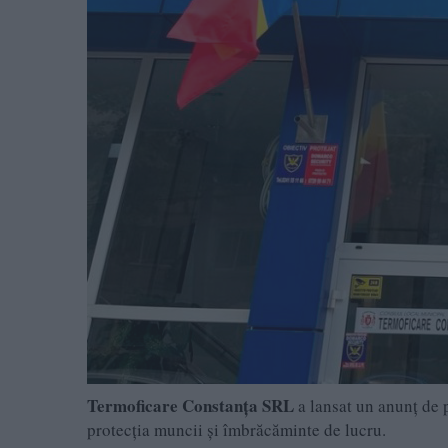
Termoficare Constanța SRL
a lansat un anunț de p
protecția muncii și îmbrăcăminte de lucru.