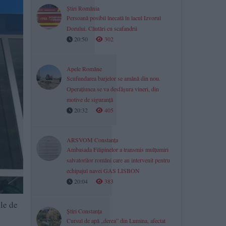
Știri România
Persoană posibil înecată în lacul Izvorul
Dorului. Căutări cu scafandrii
20:50
302
Apele Române
Scufundarea barjelor se amână din nou.
Operațiunea se va desfășura vineri, din
motive de siguranță
20:32
405
ARSVOM Constanța
Ambasada Filipinelor a transmis mulțumiri
salvatorilor români care au intervenit pentru
echipajul navei GAS LISBON
20:04
383
ale de
Știri Constanța
Cursul de apă „derea” din Lumina, afectat