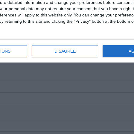
ore detailed information and change your preferences before consenti
our personal data may not require your consent, but you have a right t
ferences will apply to this website only. You can change your preferen
y returning to this site and clicking the "Privacy" button at the bottom
e pe Google News
Urmărește-ne pe Whatsapp
i-a placut articolul?
IONS
DISAGREE
A