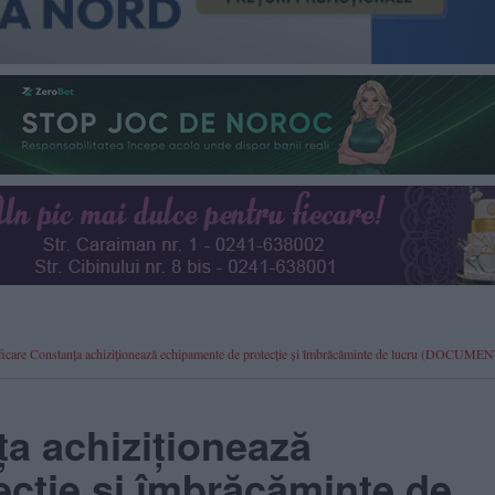
rmoficare Constanța achiziționează echipamente de protecție și îmbrăcăminte de lucru (DOCUME
a achiziționează
cție și îmbrăcăminte de