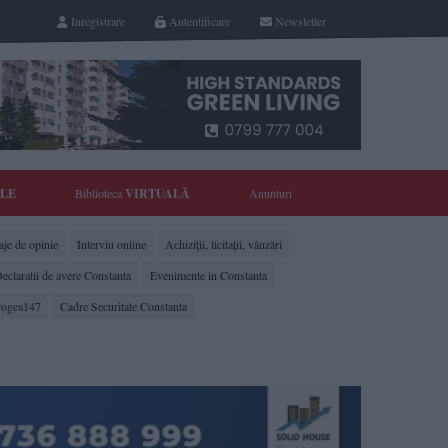
Inregistrare
Autentificare
Newsletter
YLE
Biblioteca
VIRTUALĂ
Anunturi
je de opinie
Interviu online
Achiziții, licitații, vânzări
eclaratii de avere Constanta
Evenimente in Constanta
rogea147
Cadre Securitate Constanta