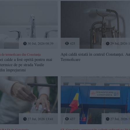
30 Jul, 2026 08:39
425
29 Jul, 2026 
Apă caldă sistată în centrul Constanței. A
a de termoficare din Constanța
ei calde a fost oprită pentru mai
Termoficare
termice de pe strada Vasile
 din împrejurimi
27 Jul, 2026 13:41
437
27 Jul, 2026 
 RAJA în Constanța
CL Constanța, convocat în ședință ordinară pe 30 i