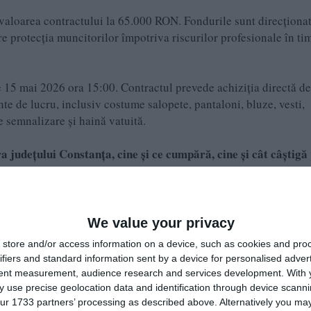
valoarea contractului la 65.000 RON. Fondurile sunt direcționa
ure protecția muncitorilor împotriva riscurilor profesionale în ti
 15 mai 2026 ora 15:00. Contractul prevede achiziția directă de
e de lucru, inclusiv costume salopete, pantaloni, bluze, vesti,
e semnalizare și haină vatuită.
 județului Constanța, cine și ce cumpără, cine și cât câștigă 
ri“.
We value your privacy
 activitatea jurnalistică este exonerată de la unele prevederi
store and/or access information on a device, such as cookies and pro
bru între libertatea de exprimare şi protecţia datelor cu c
ifiers and standard information sent by a device for personalised adver
tent measurement, audience research and services development.
With 
 use precise geolocation data and identification through device scanni
public și sunt obținute din surse publice deschise.
ur 1733 partners’ processing as described above. Alternatively you may 