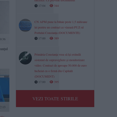
electrice. Ce prevede documentul
17:04
344
CN APM pune la bătaie peste 1,5 milioane
lei pentru un contract ce vizează PUZ-ul
Portului Constanța (DOCUMENTE)
17:00
389
10:36
nunțul
Primăria Constanța vrea să își extindă
sistemul de supraveghere și monitorizare
video. Contract de aproape 50.000 de euro
încheiat cu o firmă din Capitală
(DOCUMENT)
17:00
395
VEZI TOATE STIRILE
12:13
ulie