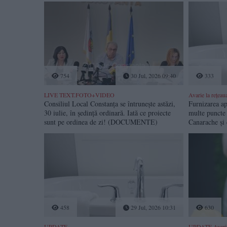
754
30 Jul, 2026 09:40
333
LIVE TEXT.FOTO+VIDEO
Avarie la rețeau
Consiliul Local Constanța se întrunește astăzi,
Furnizarea ap
30 iulie, în ședință ordinară. Iată ce proiecte
multe puncte 
sunt pe ordinea de zi! (DOCUMENTE)
Canarache și
458
29 Jul, 2026 10:31
630
UPDATE
UPDATE.Avarie