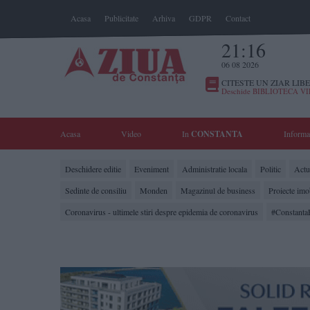
Acasa
Publicitate
Arhiva
GDPR
Contact
21:16
06 08 2026
CITESTE UN ZIAR LIBE
Deschide BIBLIOTECA V
Acasa
Video
In
CONSTANTA
Informa
Deschidere editie
Eveniment
Administratie locala
Politic
Actua
Sedinte de consiliu
Monden
Magazinul de business
Proiecte imo
Coronavirus - ultimele stiri despre epidemia de coronavirus
#Constanta