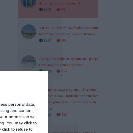
de la tragerea de joi, 6 august
18:55
561
VIDEO. Cum vor fi scufundate cele patru
barje? Noi precizări de la Apele Române
18:35
304
Apă oprită la robinete în Cumpăna, județul
Constanța, din cauza unei avarii
te
18:26
314
 fi
Guvernul lansează programul „Diaspora
Investește Acasă”. Românii din străinătate
vor putea primi granturi pentru afaceri în
cess personal data,
România
tising and content,
e
18:21
238
your permission we
ng. You may click to
click to refuse to
VIDEO. Navă eșuată pe brațul Sulina, în