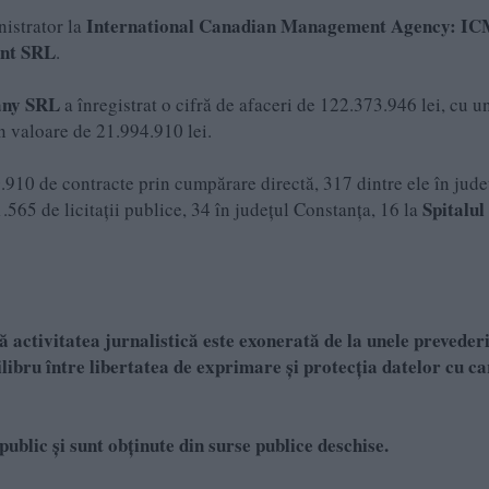
International Canadian Management Agency: IC
nistrator la
ent SRL
.
any SRL
a înregistrat o cifră de afaceri de 122.373.946 lei, cu un
în valoare de 21.994.910 lei.
10.910 de contracte prin cumpărare directă, 317 dintre ele în jude
Spitalul
1.565 de licitații publice, 34 în județul Constanța, 16 la
 activitatea jurnalistică este exonerată de la unele prevederi
bru între libertatea de exprimare și protecția datelor cu c
public și sunt obținute din surse publice deschise.