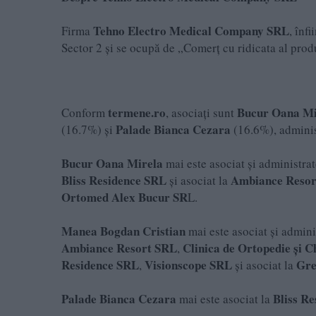
Tehno Electro Medical Company SRL
Firma
, înf
Sector 2 și se ocupă de „Comerț cu ridicata al pro
termene.ro
Bucur Oana Mi
Conform
, asociați sunt
Palade Bianca Cezara
(16.7%) și
(16.6%), administ
Bucur Oana Mirela
mai este asociat și administrat
Bliss Residence SRL
Ambiance Resor
și asociat la
Ortomed Alex Bucur SR
L.
Manea Bogdan Cristian
mai este asociat și admini
Ambiance Resort SRL
Clinica de Ortopedie și
,
Residence SRL
Visionscope SRL
Gre
,
și asociat la
Palade Bianca Cezara
Bliss R
mai este asociat la