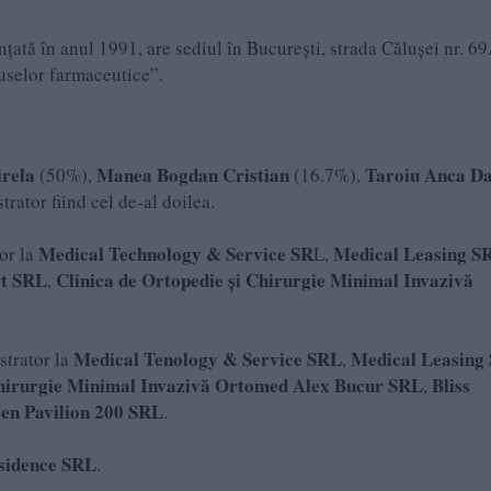
iințată în anul 1991, are sediul în București, strada Călușei nr. 69
duselor farmaceutice”.
rela
Manea Bogdan Cristian
Taroiu Anca Da
(50%),
(16.7%),
rator fiind cel de-al doilea.
Medical Technology & Service SR
Medical Leasing S
or la
L,
t SRL
Clinica de Ortopedie și Chirurgie Minimal Invazivă
,
Medical Tenology & Service SRL
Medical Leasing
strator la
,
 Chirurgie Minimal Invazivă Ortomed Alex Bucur SRL
Bliss
,
en Pavilion 200 SRL
.
esidence SRL
.