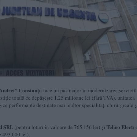
l Andrei” Constanța
face un pas major în modernizarea serviciil
stiție totală ce depășește 1,25 milioane lei (fără TVA), unitatea
gice performante destinate mai multor specialități chirurgicale ș
d SRL
Tehno Electr
(pentru loturi în valoare de 765.156 lei) și
e 493.000 lei).