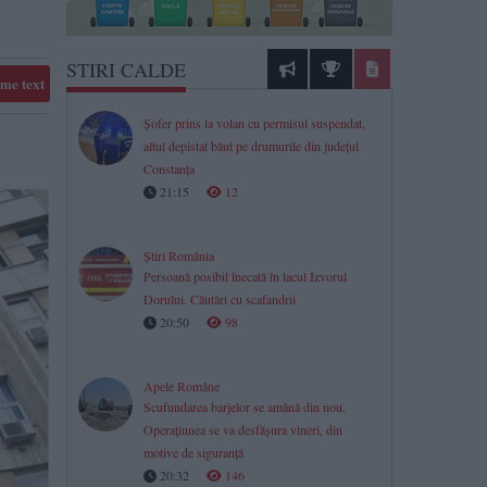
STIRI CALDE
me text
Șofer prins la volan cu permisul suspendat,
altul depistat băut pe drumurile din județul
Constanța
21:15
12
Știri România
Persoană posibil înecată în lacul Izvorul
Dorului. Căutări cu scafandrii
20:50
98
Apele Române
Scufundarea barjelor se amână din nou.
Operațiunea se va desfășura vineri, din
motive de siguranță
20:32
146