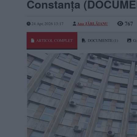
Constanța (DOCUME
767
Ana JĂRLĂIANU
24 Apr, 2026 13:17
ARTICOL COMPLET
DOCUMENTE
(1)
G