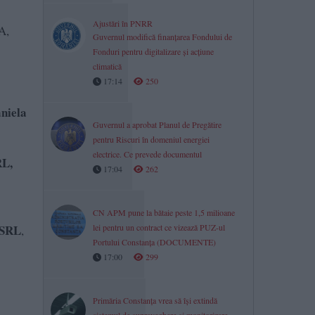
Ajustări în PNRR
A,
Guvernul modifică finanțarea Fondului de
Fonduri pentru digitalizare și acțiune
climatică
17:14
250
niela
Guvernul a aprobat Planul de Pregătire
pentru Riscuri în domeniul energiei
electrice. Ce prevede documentul
RL,
17:04
262
CN APM pune la bătaie peste 1,5 milioane
 SRL
lei pentru un contract ce vizează PUZ-ul
,
Portului Constanța (DOCUMENTE)
17:00
299
Primăria Constanța vrea să își extindă