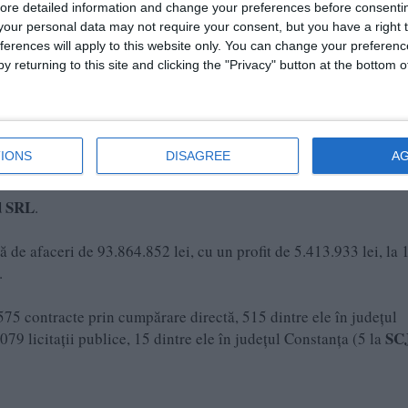
Bălan Veaceslav
 este
.
ore detailed information and change your preferences before consenti
our personal data may not require your consent, but you have a right t
ferences will apply to this website only. You can change your preferen
y returning to this site and clicking the "Privacy" button at the bottom
IONS
DISAGREE
A
d SRL
.
ră de afaceri de 93.864.852 lei, cu un profit de 5.413.933 lei, la 
.
.575 contracte prin cumpărare directă, 515 dintre ele în județul
SC
1.079 licitații publice, 15 dintre ele în județul Constanța (5 la