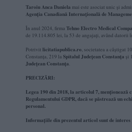
Taroiu Anca Daniela
mai este asociat unic și admi
Agenția Canadiană Internațională de Managem
Tehno Electro Medical Comp
În anul 2024, firma
de 19.114.805 lei, la 53 de angajați, având datorii 
licitatiapublica.ro
Potrivit
, societatea a câștigat 
Spitalul Județean Constanța
Constanța, 219 la
și 
Județean Constanța
.
PRECIZĂRI:
Legea 190 din 2018, la articolul 7, menționează că
Regulamentului GDPR, dacă se păstrează un echili
personal.
Informațiile din prezentul articol sunt de interes 