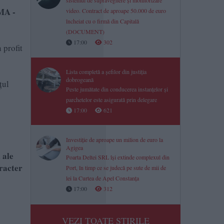
sistemul de supraveghere și monitorizare
MA -
video. Contract de aproape 50.000 de euro
încheiat cu o firmă din Capitală
(DOCUMENT)
17:00
302
 profit
Lista completă a șefilor din justiția
dobrogeană
țul
Peste jumătate din conducerea instanțelor și
parchetelor este asigurată prin delegare
17:00
621
Investiție de aproape un milion de euro la
Agigea
 ale
Poarta Deltei SRL își extinde complexul din
aracter
Port, în timp ce se judecă pe sute de mii de
lei la Curtea de Apel Constanța
17:00
312
VEZI TOATE STIRILE