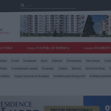
R!
IRTUALĂ
tii
UTILE
Stiinta,
CULTURA SI TEHNICA
Sanatate
SI LIFEST
litate
Social
Invatamant
Sport
Editorial
Fotoreportaj
Stiri externe
Sonda
biliare
Constanteanul suparat
Economic
Cultura
Interviu
Insolventa firme
D
EsteBine
Alegeri electorale în România
#sărbătoreşteDobrogea150
#sărbătoreşteDob