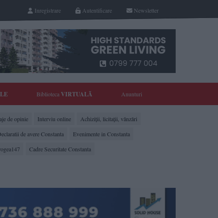
Inregistrare
Autentificare
Newsletter
YLE
Biblioteca
VIRTUALĂ
Anunturi
je de opinie
Interviu online
Achiziții, licitații, vânzări
eclaratii de avere Constanta
Evenimente in Constanta
rogea147
Cadre Securitate Constanta