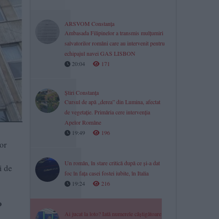
ARSVOM Constanța
Ambasada Filipinelor a transmis mulțumiri
salvatorilor români care au intervenit pentru
echipajul navei GAS LISBON
20:04
171
Știri Constanța
Cursul de apă „derea” din Lumina, afectat
de vegetație. Primăria cere intervenția
Apelor Române
19:49
196
or
Un român, în stare critică după ce și-a dat
i de
foc în fața casei fostei iubite, în Italia
19:24
216
o
Ai jucat la loto? Iată numerele câștigătoare