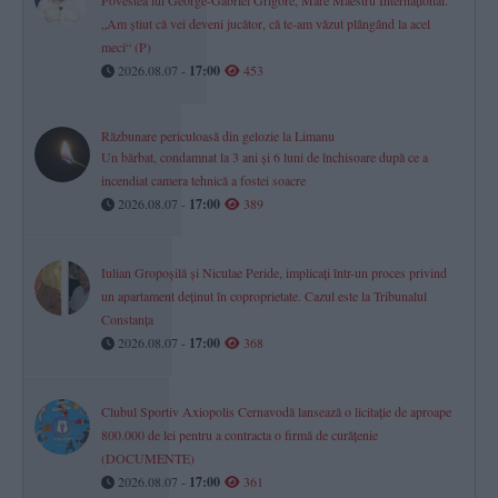
„Am știut că vei deveni jucător, că te-am văzut plângând la acel
meci“ (P)
2026.08.07 -
17:00
453
Răzbunare periculoasă din gelozie la Limanu
Un bărbat, condamnat la 3 ani și 6 luni de închisoare după ce a
incendiat camera tehnică a fostei soacre
2026.08.07 -
17:00
389
Iulian Gropoșilă și Niculae Peride, implicați într-un proces privind
un apartament deținut în coproprietate. Cazul este la Tribunalul
Constanța
2026.08.07 -
17:00
368
Clubul Sportiv Axiopolis Cernavodă lansează o licitație de aproape
800.000 de lei pentru a contracta o firmă de curățenie
(DOCUMENTE)
2026.08.07 -
17:00
361