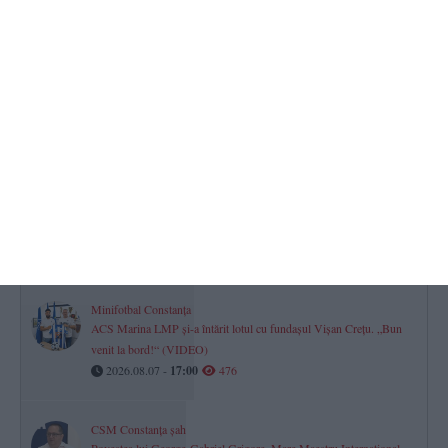
TOP STIRI
Răzbunare grotească la Constanța
A stropit-o cu urină într-un magazin, iar familia a devastat o casă
cu bâte și mese. Liderul atacului, trimis după gratii
2026.08.07 -
17:00
1116
Justiție Constanța
Cine sunt cei 186 de judecători care împart dreptatea în Constanța
și Tulcea?
2026.08.07 -
17:00
652
Minifotbal Constanța
ACS Marina LMP și-a întărit lotul cu fundașul Vișan Crețu. „Bun
venit la bord!“ (VIDEO)
2026.08.07 -
17:00
476
CSM Constanța șah
Povestea lui George-Gabriel Grigore, Mare Maestru Internațional.