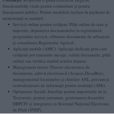
funcționalități vitale pentru comunitate și pentru
funcționarii publici. Printre modulele incluse în pachetul de
mentenanță se numără:
Servicii online pentru cetățeni: Plăți online de taxe și
impozite, depunerea documentelor la registratură,
programări servicii, eliberare documente de urbanism
și consultarea Registrului Agricol.
Aplicații mobile (AMC): Aplicații dedicate prin care
cetățenii pot transmite mesaje, valida documente, plăti
online sau verifica stadiul actelor depuse.
Management intern: Fluxuri electronice de
documente, arhivă electronică (Avansis.DocuBox),
managementul locuințelor și chiriilor ANL, precum și
centralizatoare de informații pentru instituții (AMi).
Optimizare fiscală: Interfețe pentru importurile de la
Trezorerie, popriri automate, gestionarea dosarelor
DRPCIV și integrarea cu Sistemul Național Electronic
de Plată (SNEP).