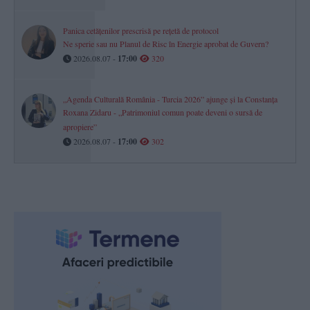
Panica cetățenilor prescrisă pe rețetă de protocol
Ne sperie sau nu Planul de Risc în Energie aprobat de Guvern?
2026.08.07 -
17:00
320
„Agenda Culturală România - Turcia 2026” ajunge și la Constanța
Roxana Zidaru - „Patrimoniul comun poate deveni o sursă de
apropiere”
2026.08.07 -
17:00
302