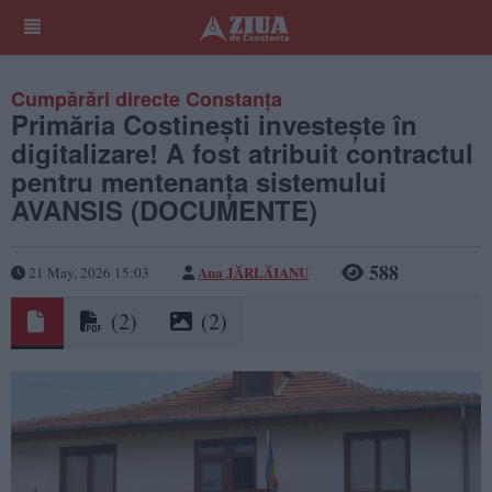
Cumpărări directe Constanța
Primăria Costinești investește în
digitalizare! A fost atribuit contractul
pentru mentenanța sistemului
AVANSIS (DOCUMENTE)
588
Ana JĂRLĂIANU
21 May, 2026 15:03
(2)
(2)