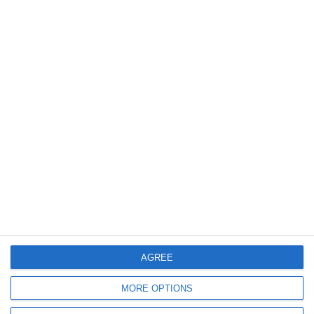
588
03 Aug, 2026 17:00
Cât plătește Primăria Cuza Vodă pentru modernizarea iluminatului public?
Firma soției unui fost consilier PNL din Medgidia este câștigătoarea
AGREE
392
03 Aug, 2026 14:51
MORE OPTIONS
Cumpărări Directe Constanța