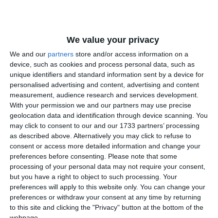
De asemenea, asistența va viza și componente specifice din
zona de control comercial, autorizare a societăților
We value your privacy
comerciale și disciplină în construcții, asigurând astfel o
transparență totală și o eficiență sporită în gestionarea
We and our
partners
store and/or access information on a
device, such as cookies and process personal data, such as
banului public și a proiectelor de urbanism din stațiune.
unique identifiers and standard information sent by a device for
personalised advertising and content, advertising and content
Despre Integrisoft Solutions SRL
measurement, audience research and services development.
With your permission we and our partners may use precise
geolocation data and identification through device scanning. You
may click to consent to our and our 1733 partners’ processing
as described above. Alternatively you may click to refuse to
consent or access more detailed information and change your
preferences before consenting.
Please note that some
processing of your personal data may not require your consent,
but you have a right to object to such processing. Your
preferences will apply to this website only. You can change your
preferences or withdraw your consent at any time by returning
to this site and clicking the "Privacy" button at the bottom of the
webpage.