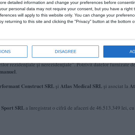
ore detailed information and change your preferences before consenti
our personal data may not require your consent, but you have a right t
ferences will apply to this website only. You can change your preferen
y returning to this site and clicking the "Privacy" button at the bottom
IONS
DISAGREE
A
ul 2013, are sediul în Târgu Mureș, județul Mureș, strada Voinicen
ilor rezidențiale și nerezidențiale”. Potrivit datelor furnizate de
manuel
.
erformant Construct SRL
Atlas Medical SRL
At
și
și asociat la
s Sport SRL
a înregistrat o cifră de afaceri de 46.513.349 lei, cu