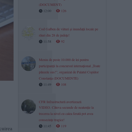
(DOCUMENT)
12:00
126
Cod Galben de viituri și inundații locale pe
râuri din 28 de județe!
11:58
92
Meniu de peste 10.000 de lei pentru
participanții la concursul internațional „Toate
pânzele sus!”, organizat de Palatul Copiilor
Constanța (DOCUMENTE)
11:49
108
CFR Infrastructură avertizează
VIDEO. Câteva secunde de neatenție la
trecerea la nivel cu calea ferată pot avea
consecințe tragice!
11:45
119
ocuirea