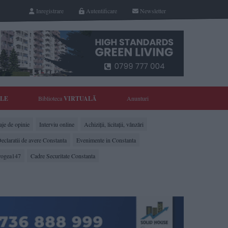
Inregistrare
Autentificare
Newsletter
YLE
Biblioteca
VIRTUALĂ
Anunturi
je de opinie
Interviu online
Achiziții, licitații, vânzări
eclaratii de avere Constanta
Evenimente in Constanta
rogea147
Cadre Securitate Constanta