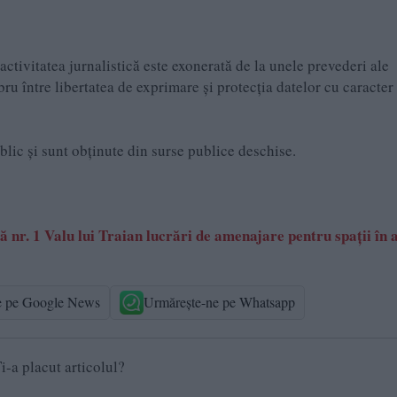
ctivitatea jurnalistică este exonerată de la unele prevederi ale
 între libertatea de exprimare şi protecția datelor cu caracter
ublic și sunt obținute din surse publice deschise.
r. 1 Valu lui Traian lucrări de amenajare pentru spații în 
e pe Google News
Urmărește-ne pe Whatsapp
i-a placut articolul?