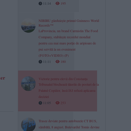
11:14
195
NIBIRU găzduiește primul Guinness World
Records™
LaProvincia, un brand Carmistin The Food
Company, stabilește recordul mondial
pentru cea mai mare porție de aripioare de
pui servită la un eveniment
(FOTO+VIDEO) (P)
11:11
180
aer
Victorie pentru elevii din Constanța
Tribunalul blochează tăierile de posturi de la
Palatul Copiilor, însă ISJ refuză aplicarea
deciziei
11:05
253
Trasee deviate pentru autobuzele CT BUS,
sâmbătă, 8 august. Bulevardul Tomis devine