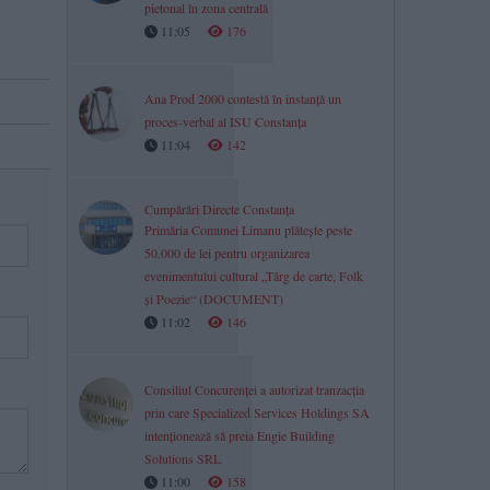
pietonal în zona centrală
11:05
176
Ana Prod 2000 contestă în instanță un
proces-verbal al ISU Constanța
11:04
142
Cumpărări Directe Constanța
Primăria Comunei Limanu plătește peste
50.000 de lei pentru organizarea
evenimentului cultural „Târg de carte, Folk
și Poezie“ (DOCUMENT)
11:02
146
Consiliul Concurenţei a autorizat tranzacția
prin care Specialized Services Holdings SA
intenționează să preia Engie Building
Solutions SRL
11:00
158