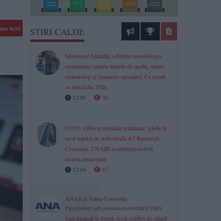
me text
STIRI CALDE
Ministerul Sănătății schimbă metodologia
examenului pentru titlurile de medic, medic
stomatolog și farmacist specialist. Ce reguli
se aplică din 2026
12:09
36
FOTO. Obiecte metalice artizanale, găsite în
mod repetat pe Autostrada A2 București-
Constanța. CNAIR avertizează șoferii
asupra pericolului
12:04
67
ANAF și Vama Constanța
Funcționari sub presiunea colectării! Fără
bani încasați la buget, riscă scăderi de salarii