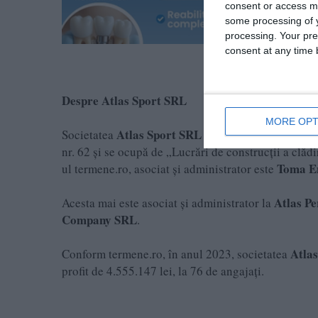
consent or access m
some processing of y
processing. Your pre
consent at any time b
Despre Atlas Sport SRL
MORE OPT
Atlas Sport SRL
Societatea
a fost înființată în an
nr. 62 și se ocupă de „Lucrări de construcții a clădir
Toma E
ul termene.ro, asociat și administrator este
Atlas P
Acesta mai este asociat și administrator la
Company SRL
.
Atla
Conform termene.ro, în anul 2023, societatea
profit de 4.555.147 lei, la 76 de angajați.