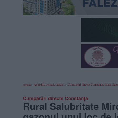
Acasa
»
Achiziții, licitații, vânzări
»
Cumpărări directe Constanța: Rural Sa
Cumpărări directe Constanța
Rural Salubritate Mi
gazonul unui loc de