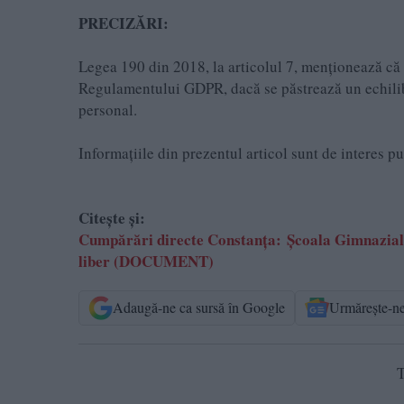
PRECIZĂRI:
Legea 190 din 2018, la articolul 7, menționează că a
Regulamentului GDPR, dacă se păstrează un echilibru
personal.
Informațiile din prezentul articol sunt de interes p
Citește și:
Cumpărări directe Constanța: Școala Gimnazială n
liber (DOCUMENT)
Adaugă-ne ca sursă în Google
Urmărește-n
T