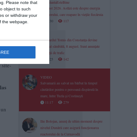
#ConstantaEsteBine
ng.
Please note that
7 august 2026. Astăzi este despre energia
o object to such
Salvatorului, care reapare în viețile fiecăruia
ces or withdraw your
11:30
117
 of the webpage.
Bulevardul Tomis din Constanța devine
pietonal sâmbătă, 8 august. Sunt anunțate
GREE
restricții de trafic
ilor,
11:25
142
 site-
VIDEO
Salvamarii au salvat un bărbat în timpul
las
căutărilor pentru o persoană dispărută în
mare, între Tuzla și Costinești
11:17
279
 un
Ilie Bolojan, anunț de ultim moment despre
nivelul Dunării care asigură funcționarea
reactorului de la Cernavodă