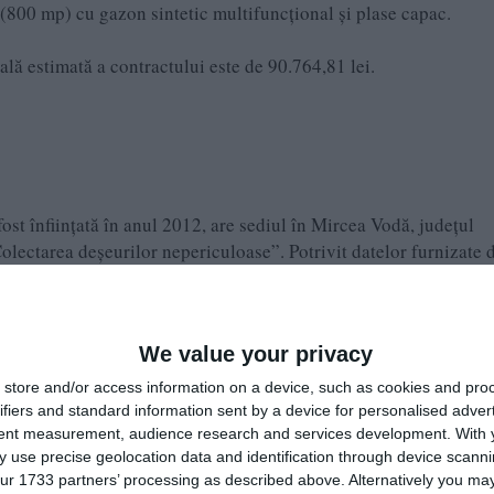
(800 mp) cu gazon sintetic multifuncțional și plase capac.
tală estimată a contractului este de 90.764,81 lei.
fost înființată în anul 2012, are sediul în Mircea Vodă, județul
olectarea deșeurilor nepericuloase”. Potrivit datelor furnizate d
Bălan Gabriela
, iar administrator este
.
iduală.
We value your privacy
l Salubritate Mircea Vodă SRL
a înregistrat o cifră de afaceri 
store and/or access information on a device, such as cookies and pro
gajat.
ifiers and standard information sent by a device for personalised adver
tent measurement, audience research and services development.
With 
 use precise geolocation data and identification through device scanni
ur 1733 partners’ processing as described above. Alternatively you may 