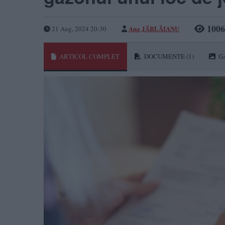
1006
Ana JĂRLĂIANU
21 Aug, 2024 20:30
ARTICOL COMPLET
DOCUMENTE
(1)
G