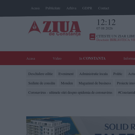
Acasa
Publicitate
Arhiva
GDPR
Contact
12:12
07 08 2026
CITESTE UN ZIAR LIBE
Deschide BIBLIOTECA V
Acasa
Video
In
CONSTANTA
Informa
Deschidere editie
Eveniment
Administratie locala
Politic
Actua
Sedinte de consiliu
Monden
Magazinul de business
Proiecte imo
Coronavirus - ultimele stiri despre epidemia de coronavirus
#Constanta