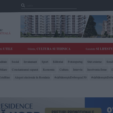
R!
IRTUALĂ
tii
UTILE
Stiinta,
CULTURA SI TEHNICA
Sanatate
SI LIFEST
litate
Social
Invatamant
Sport
Editorial
Fotoreportaj
Stiri externe
Sonda
biliare
Constanteanul suparat
Economic
Cultura
Interviu
Insolventa firme
D
EsteBine
Alegeri electorale în România
#sărbătoreşteDobrogea150
#sărbătoreşteDob