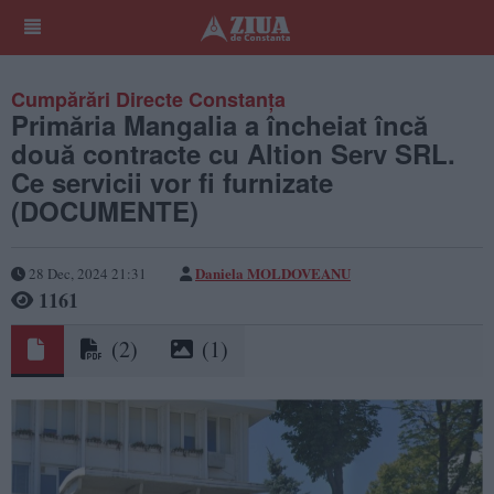
Cumpărări Directe Constanța
Primăria Mangalia a încheiat încă
două contracte cu Altion Serv SRL.
Ce servicii vor fi furnizate
(DOCUMENTE)
Daniela MOLDOVEANU
28 Dec, 2024 21:31
1161
(2)
(1)