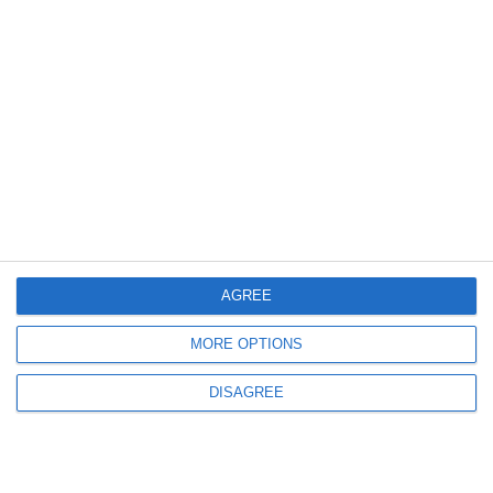
704
12 Mar, 2026 14:19
Cumpărări directe Constanța
Sanatoriul Balnear Mangalia plătește 200.000 de lei pentru consultanță în
vederea consolidării clădirilor cu risc seismic (DOCUMENTE)
AGREE
727
09 Dec, 2025 12:12
MORE OPTIONS
Primăria Limanu cumpără un nou sistem de supraveghere și securitate
pentru centrul medical din Vama Veche (DOCUMENT)
DISAGREE