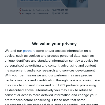
Pentru 2023, compania a raportat o cifră de afaceri de
3.543.479 lei, profit de 611.170 lei și un număr de 8
We value your privacy
angajați.
We and our
partners
store and/or access information on a
device, such as cookies and process personal data, such as
Comparativ cu anul anterior, compania a înregistrat o
unique identifiers and standard information sent by a device for
personalised advertising and content, advertising and content
creștere a cifrei de afaceri cu 30.71%,
measurement, audience research and services development.
potrivit www.termene.ro.
With your permission we and our partners may use precise
geolocation data and identification through device scanning. You
Potrivit termene.ro, Burlacu Tudorel mai este asociat și în
may click to consent to our and our 1731 partners’ processing
Fabrica de Betoane și Prefabricate CDC SRL.
as described above. Alternatively you may click to refuse to
consent or access more detailed information and change your
ALTION SERV SRL și-a adjudecat, prin negociere directă,
preferences before consenting.
Please note that some
processing of your personal data may not require your consent,