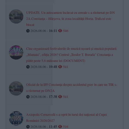
UPDATE. Un autocamion încărcat cu cereale s-a răsturnat pe DN
2A Constanța – Hârșova, în zona localității Horia. Traficul este
blocat
2026.08.06 -
16:11
546
Cine organizează festivalurile de muzică ușoară și muzică populară
„Mamaia”, ediția 2026? Centrul „Teodor T. Burada” Constanța a
plătit peste 5,6 milioane lei (DOCUMENT)
2026.08.06 -
10:48
541
Oficial de la IPJ Constanța despre accidentul grav în care un TIR s-
a răsturnat pe DN2A
2026.08.06 -
17:38
541
Axiopolis Cernavodă s-a oprit în turul doi național al Cupei
României 2026/2027
2026.08.06 -
11:45
516