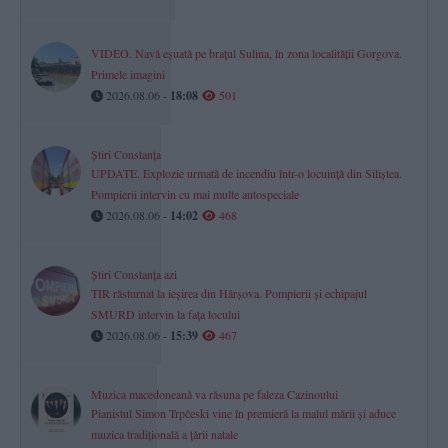
VIDEO. Navă eșuată pe brațul Sulina, în zona localității Gorgova.
Primele imagini
2026.08.06 -
18:08
501
Știri Constanța
UPDATE. Explozie urmată de incendiu într-o locuință din Siliștea.
Pompierii intervin cu mai multe autospeciale
2026.08.06 -
14:02
468
Știri Constanța azi
TIR răsturnat la ieșirea din Hârșova. Pompierii și echipajul
SMURD intervin la fața locului
2026.08.06 -
15:39
467
Muzica macedoneană va răsuna pe faleza Cazinoului
Pianistul Simon Trpčeski vine în premieră la malul mării și aduce
muzica tradițională a țării natale