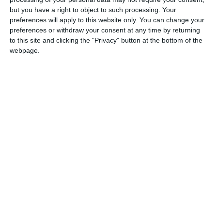
98 de contracte de la autorități publice locale.
but you have a right to object to such processing. Your
preferences will apply to this website only. You can change your
preferences or withdraw your consent at any time by returning
to this site and clicking the "Privacy" button at the bottom of the
webpage.
Printre aceste se numără: Municipiul Mangalia, Direcția
Cultură și Sport Mangalia, Școala Gimnazială „Ion
Creangă“ Albești, Municipiul Mangalia, Comuna
Albesti, Comuna Costinești.
PRECIZĂRI:
Legea 190 din 2018, la articolul 7, menţionează că
activitatea jurnalistică este exonerată de la unele
prevederi ale Regulamentului GDPR, dacă se păstrează
un echilibru între libertatea de exprimare şi protecţia
datelor cu caracter personal.
Informațiile din prezentul articol sunt de interes public și