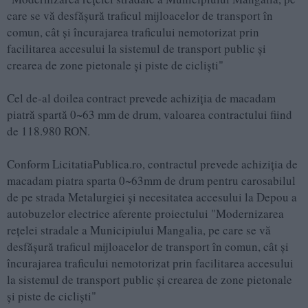
care se vă desfășură traficul mijloacelor de transport în
comun, cât și încurajarea traficului nemotorizat prin
facilitarea accesului la sistemul de transport public și
crearea de zone pietonale și piste de cicliști"
Cel de-al doilea contract prevede achiziția de macadam
piatră spartă 0~63 mm de drum, valoarea contractului fiind
de 118.980 RON.
Conform LicitatiaPublica.ro, contractul prevede achiziția de
macadam piatra sparta 0~63mm de drum pentru carosabilul
de pe strada Metalurgiei și necesitatea accesului la Depou a
autobuzelor electrice aferente proiectului "Modernizarea
rețelei stradale a Municipiului Mangalia, pe care se vă
desfășură traficul mijloacelor de transport în comun, cât și
încurajarea traficului nemotorizat prin facilitarea accesului
la sistemul de transport public și crearea de zone pietonale
și piste de cicliști"