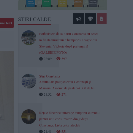
STIRI CALDE
me text
Fotbalistele de la Farul Constanța au acces
în finala turneului Champions League din
Slovenia. Victorie după prelungiri!
(GALERIE FOTO)
22:09
597
Știri Constanța
Acțiuni ale polițiștilor în Costinești și
Mamaia. Amenzi de peste 54.000 de lei
21:52
271
Rețele Electrice întrerupe temporar curentul
pentru unii consumatori din județul
Constanța. Lista celor afectați
21:41
351