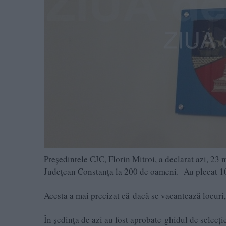
Președintele CJC, Florin Mitroi, a declarat azi, 23 m
Județean Constanța la 200 de oameni. Au plecat 10
Acesta a mai precizat că dacă se vacantează locuri,
În ședința de azi au fost aprobate ghidul de selecț