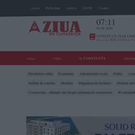
Acasa
Publicitate
Arhiva
GDPR
Contact
07:11
06 08 2026
CITESTE UN ZIAR LIBE
Deschide BIBLIOTECA V
Acasa
Video
In
CONSTANTA
Informa
Deschidere editie
Eveniment
Administratie locala
Politic
Actua
Sedinte de consiliu
Monden
Magazinul de business
Proiecte imo
Coronavirus - ultimele stiri despre epidemia de coronavirus
#Constanta