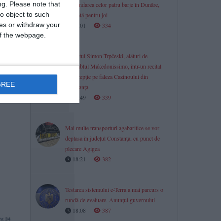
ng.
Please note that
Scufundarea celor patru barje în Dunăre,
o object to such
amânată pentru joi
ces or withdraw your
19:01
334
 of the webpage.
Pianistul Simon Trpčeski, alături de
ansamblul Makedonissimo, într-un recital
de excepție pe faleza Cazinoului din
GREE
Constanța
18:49
339
Mai multe transporturi agabaritice se vor
deplasa în județul Constanța, cu punct de
plecare Agigea
18:21
382
Testarea sistemului e-Terra a mai parcurs o
rundă de evaluare. Anunțul guvernului
18:08
387