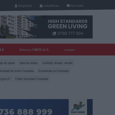
Inregistrare
Autentificare
Newsletter
YLE
Biblioteca
VIRTUALĂ
Anunturi
je de opinie
Interviu online
Achiziții, licitații, vânzări
eclaratii de avere Constanta
Evenimente in Constanta
rogea147
Cadre Securitate Constanta