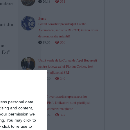
20:18
331
pundere
Surse
uri din
Fostul consilier prezidențial Cătălin
Avramescu, audiat la DIICOT, într-un dosar
de pornografie infantilă
19:55
350
nei
d-Est”
Undă verde de la Curtea de Apel București
pentru judecarea lui Florian Coldea, fost
e,
director adjunct al SRI
19:39
349
DNSC avertizează asupra atacurilor
cess personal data,
„ClickFix”. Utilizatorii sunt păcăliți să
tising and content,
ruleze comenzi malițioase
your permission we
19:22
327
ng. You may click to
click to refuse to