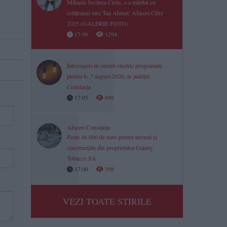
Mihaela Secărea-Ciota, s-a măritat cu
cetățeanul turc Tan Ahmet. Afaceri Cifre
2025 (GALERIE FOTO)
17:06
1294
Întreruperi de curent electric programate
pentru 6- 7 august 2026, în județul
Constanța
17:05
699
Afaceri Constanța
Peste 46.000 de euro pentru terenul și
construcțiile din proprietatea Galaxy
Tobacco SA
17:00
398
VEZI TOATE STIRILE