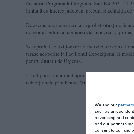
în cadrul Programului Regional Sud-Est 2021-2025, 
limitată cu interes județean, precum și achiziția de 
De asemenea, consilierii au aprobat situațiile fina
domeniul public al comunei Gârliciu, dar și proiecte
S-a aprobat achiziționarea de servicii de consultan
terase acoperite la Pavilionul Expozițional și modi
pentru Situații de Urgență.
Un alt punct important aprobat vizează transferul d
achiziționate prin Planul Național de Redresare și R
We and our
partners
such as unique ident
advertising and con
and our partners may
consent to our and o