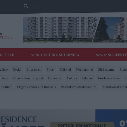
R!
IRTUALĂ
tii
UTILE
Stiinta,
CULTURA SI TEHNICA
Sanatate
SI LIFEST
litate
Social
Invatamant
Sport
Editorial
Fotoreportaj
Stiri externe
Sonda
biliare
Constanteanul suparat
Economic
Cultura
Interviu
Insolventa firme
D
EsteBine
Alegeri electorale în România
#sărbătoreşteDobrogea150
#sărbătoreşteDob