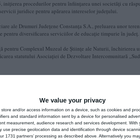
inițierea procedurilor pentru înființarea unei societăți cu răs
servicii juridice pentru apărarea intereselor județului.
nciare ale Drumuri Județene Constanța S.A., preluarea unor teren
 pentru diversificarea serviciilor de educație timpurie în județ.
ță pentru Complexul Muzeal de Științe ale Naturii, închirierea u
ficarea statutului Asociației de Dezvoltare Intercomunitară „Su
reptului de proprietate pentru 25 de microbuze electrice școlar
eziliență, ce vor deservi elevii din județ.
We value your privacy
store and/or access information on a device, such as cookies and pro
ifiers and standard information sent by a device for personalised adver
tent measurement, audience research and services development.
With 
 use precise geolocation data and identification through device scanni
ur 1731 partners’ processing as described above. Alternatively you may 