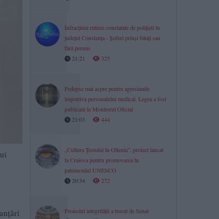
Infracțiuni rutiere constatate de polițiști în
județul Constanța - Șoferi prinși băuți sau
fără permis
21:21
325
Pedepse mai aspre pentru agresiunile
împotriva personalului medical. Legea a fost
publicată în Monitorul Oficial
21:03
444
„Cultura Țestului în Oltenia”, proiect lansat
lui
la Craiova pentru promovarea în
patrimoniul UNESCO
20:34
272
Proiectul integrității a trecut de Senat
anțări