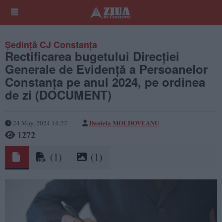
Ședință CJ Constanța
Rectificarea bugetului Direcției
Generale de Evidență a Persoanelor
Constanța pe anul 2024, pe ordinea
de zi (DOCUMENT)
Daniela MOLDOVEANU
24 May, 2024 14:27
1272
(1)
(1)