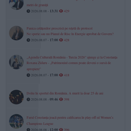
metri de graniță
2026.08.08 -
13:31
429
Panica cetățenilor prescrisă pe rețetă de protocol
Ne sperie sau nu Planul de Risc în Energie aprobat de Guvern?
2026.08.07 -
17:00
428
„Agenda Culturală România - Turcia 2026” ajunge și la Constanța
Roxana Zidaru - „Patrimoniul comun poate deveni o sursă de
apropiere”
2026.08.07 -
17:00
418
Doliu în sportul din România. A murit la doar 25 de ani
2026.08.08 -
09:46
398
Farul Constanța joacă pentru calificarea în play-off-ul Womenʼs
Champions League
2026.08.08 -
12:00
396