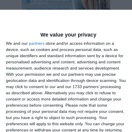
We value your privacy
We and our
partners
store and/or access information on a
device, such as cookies and process personal data, such as
unique identifiers and standard information sent by a device for
Proiectul în integralitate poate fi consultat în secțiunea
personalised advertising and content, advertising and content
measurement, audience research and services development.
Documente a materialului.
With your permission we and our partners may use precise
geolocation data and identification through device scanning. You
PRECIZĂRI:
may click to consent to our and our 1733 partners’ processing
as described above. Alternatively you may click to refuse to
Legea 190 din 2018, la articolul 7, menţionează că
consent or access more detailed information and change your
activitatea jurnalistică este exonerată de la unele prevederi
preferences before consenting.
Please note that some
ale Regulamentului GDPR, dacă se păstrează un echilibru
processing of your personal data may not require your consent,
but you have a right to object to such processing. Your
între libertatea de exprimare şi protecţia datelor cu caracter
preferences will apply to this website only. You can change your
personal.
preferences or withdraw your consent at any time by returning