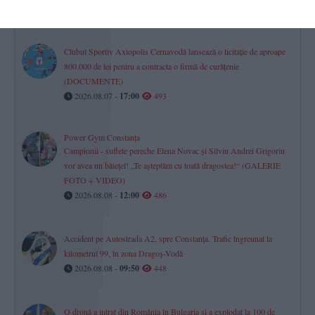
2026.08.07 -
17:00
515
Clubul Sportiv Axiopolis Cernavodă lansează o licitație de aproape
800.000 de lei pentru a contracta o firmă de curățenie
(DOCUMENTE)
2026.08.07 -
17:00
493
Power Gym Constanța
Campionii - suflete pereche Elena Novac și Silviu Andrei Grigoriu
vor avea un băiețel! „Te așteptăm cu toată dragostea!“ (GALERIE
FOTO + VIDEO)
2026.08.08 -
12:00
486
Accident pe Autostrada A2, spre Constanța. Trafic îngreunat la
kilometrul 99, în zona Dragoș-Vodă
2026.08.08 -
09:50
448
O dronă a intrat din România în Bulgaria și a explodat la 100 de