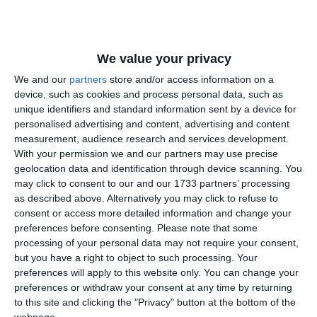
Email
We value your privacy
Comentariu
We and our
partners
store and/or access information on a
device, such as cookies and process personal data, such as
unique identifiers and standard information sent by a device for
personalised advertising and content, advertising and content
measurement, audience research and services development.
Am citit si sunt de acord cu
regulile de postare
.
With your permission we and our partners may use precise
geolocation data and identification through device scanning. You
Acest formular colectează numele, e-mailul şi conținutul mesajului, astfel încât
may click to consent to our and our 1733 partners’ processing
să putem urmări comentariile tale pe site. Nu vom folosi datele tale în alt scop.
as described above. Alternatively you may click to refuse to
Pentru mai multe informaţii, consultă politica noastră de confidenţialitate, unde vei
consent or access more detailed information and change your
primi mai multe privind informaţii despre cum și de ce stocăm datele tale.
preferences before consenting.
Please note that some
processing of your personal data may not require your consent,
Posteaza comentariul
but you have a right to object to such processing. Your
preferences will apply to this website only. You can change your
preferences or withdraw your consent at any time by returning
to this site and clicking the "Privacy" button at the bottom of the