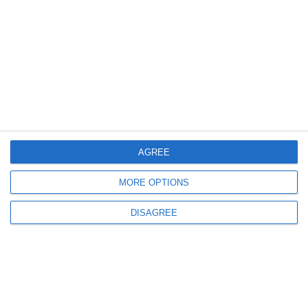
2677
17 Oct, 2017 09:52
Nr. unic (nr. format vechi)
28391/212/2017
AGREE
MORE OPTIONS
DISAGREE
2551
17 Oct, 2017 09:51
Nr. unic (nr. format vechi)
28195/212/2017