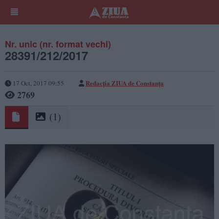
Nr. unic (nr. format vechi)
28391/212/2017
Redacţia ZIUA de Constanţa
17 Oct, 2017 09:55
2769
(1)