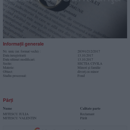
Informaţii generale
Nr. unic (nr. format vechi) :
28391/212/2017
Data inregistrarii
13.10.2017
Data ultimei modificari:
13.10.2017
Sectie:
SECTIA CIVILA
Materie:
Minori şi familie
Obiect:
divorţ cu minor
Stadiu procesual:
Fond
Părţi
Nume
Calitate parte
MITESCU IULIA
Reclamant
MITESCU VALENTIN
Pârât