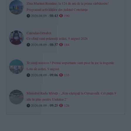
Ziua Marinei Române, la 124 de ani de la prima sărbătorire!
Programul activităților din județul Constanța
2026.08.09 -
08:43
190
Calendar-Ortodox
Ce sfinți sunt prăznuiți astăzi, 9 august 2026
2026.08.09 -
08:37
184
Te simți norocos? Premii importante sunt puse în joc la tragerile
Loto de astăzi, 9 august
2026.08.09 -
09:06
133
Ministrul Radu Miruță - „8cm câștigați la Cernavodă. Cel puțin 9
zile în plus pentru Unitatea 2“
2026.08.09 -
09:25
126