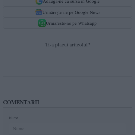
Adaugă-ne ca sursă în Google
Urmărește-ne pe Google News
Urmărește-ne pe Whatsapp
Ti-a placut articolul?
COMENTARII
Nume