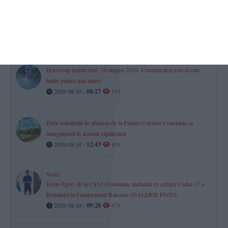
Focar de pestă porcină africană confirmat în județul Constanța
Restricții severe și uciderea porcilor dintr-o gospodărie din Siliștea
2026.08.10 -
16:03
524
Horoscop pentru luni, 10 august 2026. Comunicarea este la cote
înalte pentru unii nativi
2026.08.10 -
08:17
511
Pista reabilitată de atletism de la Palatul Copiilor Constanța se
inaugurează în această săptămână
2026.08.10 -
12:43
491
Volei
Iustin Egor, de la CSS1 Constanța, medaliat cu echipa Under-17 a
României la Campionatul Balcanic (GALERIE FOTO)
2026.08.10 -
09:28
473