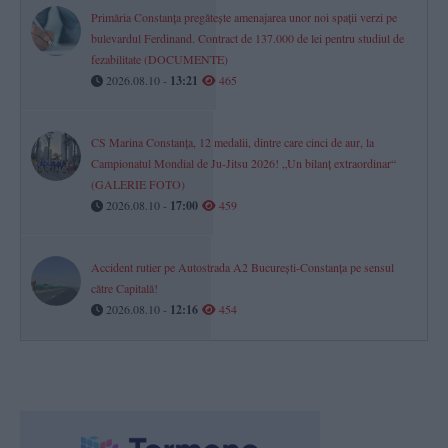
Primăria Constanța pregătește amenajarea unor noi spații verzi pe
bulevardul Ferdinand. Contract de 137.000 de lei pentru studiul de
fezabilitate (DOCUMENTE)
2026.08.10 -
13:21
465
CS Marina Constanța, 12 medalii, dintre care cinci de aur, la
Campionatul Mondial de Ju-Jitsu 2026! „Un bilanț extraordinar“
(GALERIE FOTO)
2026.08.10 -
17:00
459
Accident rutier pe Autostrada A2 București-Constanța pe sensul
către Capitală!
2026.08.10 -
12:16
454