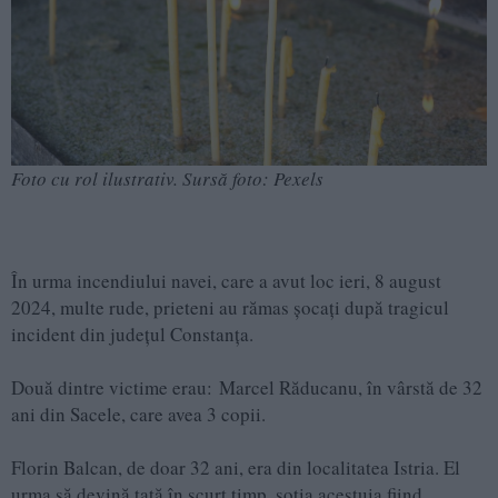
Foto cu rol ilustrativ. Sursă foto: Pexels
În urma incendiului navei, care a avut loc ieri, 8 august
2024, multe rude, prieteni au rămas șocați după tragicul
incident din județul Constanța.
Două dintre victime erau: Marcel Răducanu, în vârstă de 32
ani din Sacele, care avea 3 copii.
Florin Balcan, de doar 32 ani, era din localitatea Istria. El
urma să devină tată în scurt timp, soția acestuia fiind