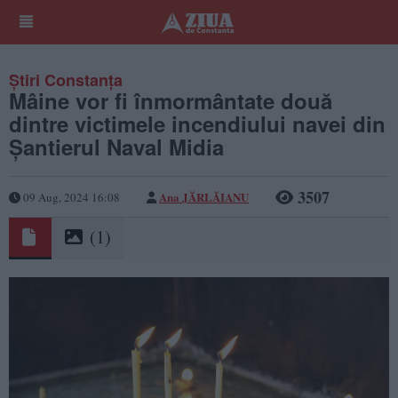
Știri Constanța
Mâine vor fi înmormântate două
dintre victimele incendiului navei din
Șantierul Naval Midia
3507
Ana JĂRLĂIANU
09 Aug, 2024 16:08
(1)