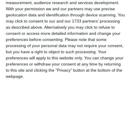
measurement, audience research and services development.
With your permission we and our partners may use precise
Am citit si sunt de acord cu
regulile de postare
.
geolocation data and identification through device scanning. You
may click to consent to our and our 1733 partners’ processing
Acest formular colectează numele, e-mailul şi conținutul mesajului, astfel încât
as described above. Alternatively you may click to refuse to
să putem urmări comentariile tale pe site. Nu vom folosi datele tale în alt scop.
consent or access more detailed information and change your
Pentru mai multe informaţii, consultă politica noastră de confidenţialitate, unde vei
preferences before consenting.
Please note that some
primi mai multe privind informaţii despre cum și de ce stocăm datele tale.
processing of your personal data may not require your consent,
but you have a right to object to such processing. Your
Posteaza comentariul
preferences will apply to this website only. You can change your
preferences or withdraw your consent at any time by returning
to this site and clicking the "Privacy" button at the bottom of the
webpage.
ARTICOLE ASEMANATOARE