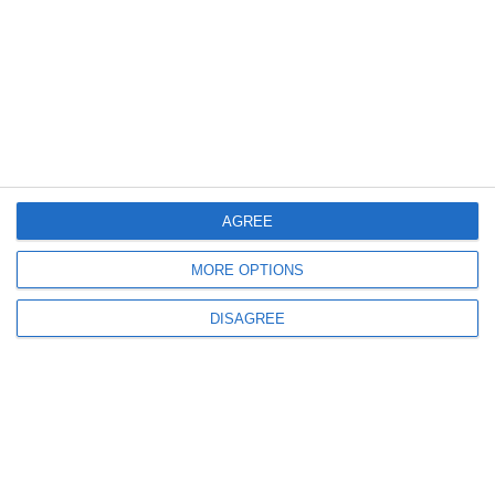
1085
10 Jul, 2026 15:19
Reacția oficială a organizatorilor festivalului Beach, Please! în urma
tragediei în care un cetățean croat care își însoțea fiul la festival a decedat
AGREE
MORE OPTIONS
DISAGREE
1278
10 Jul, 2026 12:55
VIDEO
ISU Dobrogea. Protocolul de resuscitare al bărbatului decedat în zona unui
festival a durat peste 60 de minute