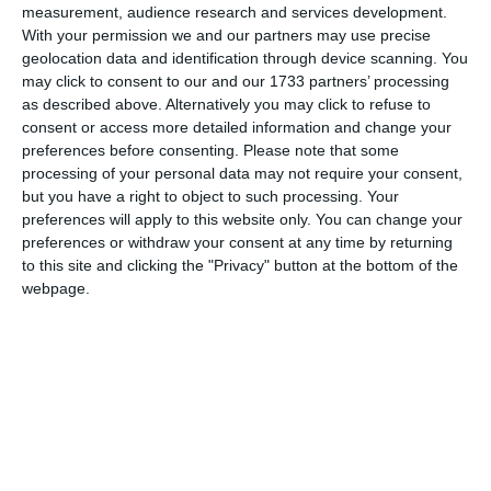
measurement, audience research and services development.
Nume
With your permission we and our partners may use precise
geolocation data and identification through device scanning. You
may click to consent to our and our 1733 partners’ processing
as described above. Alternatively you may click to refuse to
Email
consent or access more detailed information and change your
preferences before consenting.
Please note that some
processing of your personal data may not require your consent,
but you have a right to object to such processing. Your
Comentariu
preferences will apply to this website only. You can change your
preferences or withdraw your consent at any time by returning
to this site and clicking the "Privacy" button at the bottom of the
webpage.
Am citit si sunt de acord cu
regulile de postare
.
Acest formular colectează numele, e-mailul şi conținutul mesajului, astfel încât
să putem urmări comentariile tale pe site. Nu vom folosi datele tale în alt scop.
Pentru mai multe informaţii, consultă politica noastră de confidenţialitate, unde vei
primi mai multe privind informaţii despre cum și de ce stocăm datele tale.
Posteaza comentariul