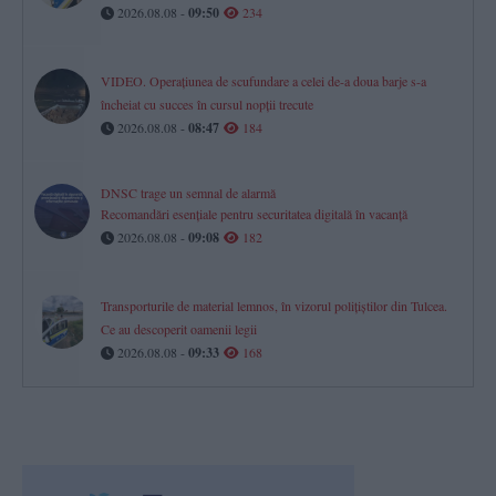
2026.08.08 -
09:50
234
VIDEO. Operațiunea de scufundare a celei de-a doua barje s-a
încheiat cu succes în cursul nopții trecute
2026.08.08 -
08:47
184
DNSC trage un semnal de alarmă
Recomandări esențiale pentru securitatea digitală în vacanță
2026.08.08 -
09:08
182
Transporturile de material lemnos, în vizorul polițiștilor din Tulcea.
Ce au descoperit oamenii legii
2026.08.08 -
09:33
168