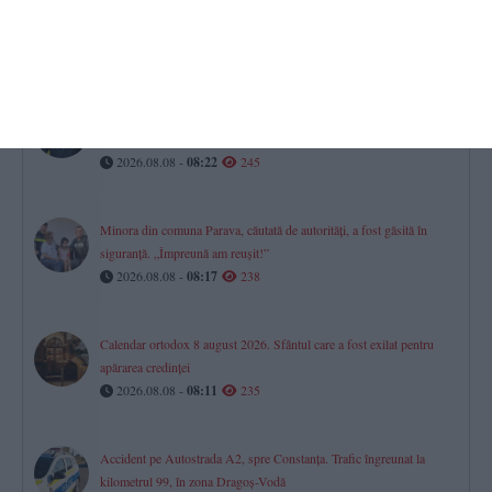
Ce poți face în weekend la Constanța. Programul evenimentelor de
sâmbătă și duminică
2026.08.08 -
08:33
263
România își păstrează ratingul „recomandat investițiilor”. Mesajul
lui Nicușor Dan
2026.08.08 -
08:22
245
Minora din comuna Parava, căutată de autorități, a fost găsită în
siguranță. „Împreună am reușit!”
2026.08.08 -
08:17
238
Calendar ortodox 8 august 2026. Sfântul care a fost exilat pentru
apărarea credinței
2026.08.08 -
08:11
235
Accident pe Autostrada A2, spre Constanța. Trafic îngreunat la
kilometrul 99, în zona Dragoș-Vodă