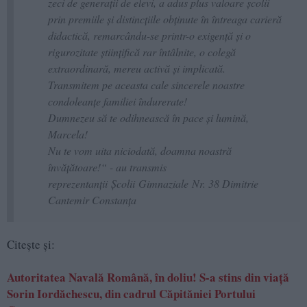
zeci de generații de elevi, a adus plus valoare școlii
prin premiile și distincțiile obținute în întreaga carieră
didactică, remarcându-se printr-o exigență și o
rigurozitate științifică rar întâlnite, o colegă
extraordinară, mereu activă și implicată.
Transmitem pe aceasta cale sincerele noastre
condoleanțe familiei îndurerate!
Dumnezeu să te odihnească în pace și lumină,
Marcela!
Nu te vom uita niciodată, doamna noastră
învățătoare!“ - au transmis
reprezentanții Școlii Gimnaziale Nr. 38 Dimitrie
Cantemir Constanța
Citește și:
Autoritatea Navală Română, în doliu! S-a stins din viață
Sorin Iordăchescu, din cadrul Căpităniei Portului