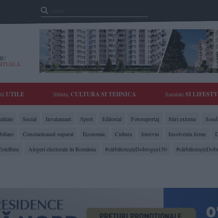
R!
IRTUALĂ
tii
UTILE
Stiinta,
CULTURA SI TEHNICA
Sanatate
SI LIFEST
litate
Social
Invatamant
Sport
Editorial
Fotoreportaj
Stiri externe
Sonda
biliare
Constanteanul suparat
Economic
Cultura
Interviu
Insolventa firme
D
EsteBine
Alegeri electorale în România
#sărbătoreşteDobrogea150
#sărbătoreşteDob