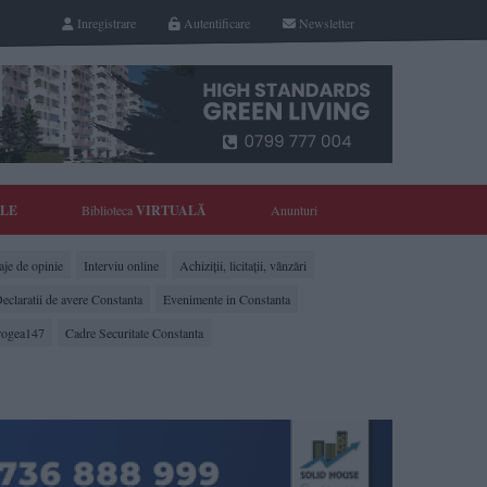
Inregistrare
Autentificare
Newsletter
YLE
Biblioteca
VIRTUALĂ
Anunturi
je de opinie
Interviu online
Achiziții, licitații, vânzări
eclaratii de avere Constanta
Evenimente in Constanta
rogea147
Cadre Securitate Constanta