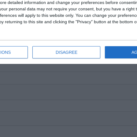
ore detailed information and change your preferences before consenti
e pe Google News
Urmărește-ne pe Whatsapp
our personal data may not require your consent, but you have a right t
ferences will apply to this website only. You can change your preferen
y returning to this site and clicking the "Privacy" button at the bottom
i-a placut articolul?
IONS
DISAGREE
A