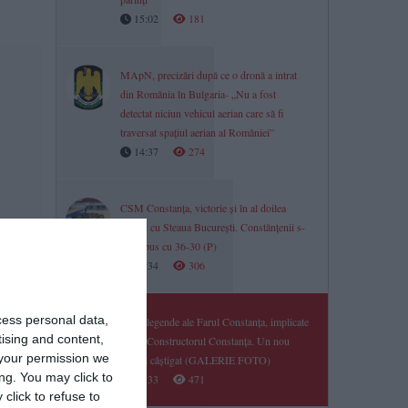
15:02
181
MApN, precizări după ce o dronă a intrat
din România în Bulgaria- „Nu a fost
detectat niciun vehicul aerian care să fi
traversat spațiul aerian al României”
14:37
274
CSM Constanța, victorie și în al doilea
amical cu Steaua București. Constănțenii s-
au impus cu 36-30 (P)
14:34
306
t
cess personal data,
Două legende ale Farul Constanța, implicate
tising and content,
la CS Constructorul Constanța. Un nou
your permission we
amical câștigat (GALERIE FOTO)
ng. You may click to
14:33
471
click to refuse to