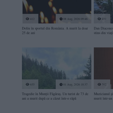
412
08 Aug, 2026 09:46
431
Doliu în sportul din România. A murit la doar
Dan Diaconesc
25 de ani
stins din viaț
655
01 Aug, 2026 18:37
502
Tragedie în Munții Făgăraș. Un turist de 73 de
Muzicianul și
ani a murit după ce a căzut într-o râpă
murit într-un