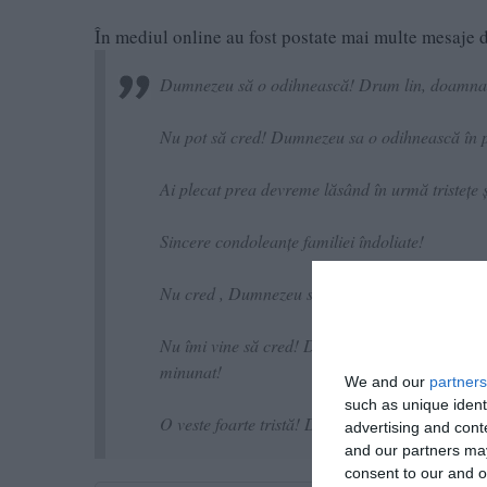
În mediul online au fost postate mai multe mesaje 
Dumnezeu să o odihnească! Drum lin, doamna
Nu pot să cred! Dumnezeu sa o odihnească în
Ai plecat prea devreme lăsând în urmă tristețe ș
Sincere condoleanțe familiei îndoliate!
Nu cred , Dumnezeu să o ierte . O super profeso
Nu îmi vine să cred! Dana mea dragă și veselă 
minunat!
We and our
partners
such as unique ident
O veste foarte tristă! Dumnezeu să o primească
advertising and con
and our partners may
consent to our and o