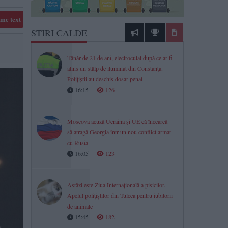
me text
STIRI CALDE
Tânăr de 21 de ani, electrocutat după ce ar fi
atins un stâlp de iluminat din Constanța.
Polițiștii au deschis dosar penal
16:15
126
Moscova acuză Ucraina și UE că încearcă
să atragă Georgia într-un nou conflict armat
cu Rusia
16:05
123
Astăzi este Ziua Internațională a pisicilor.
Apelul polițiștilor din Tulcea pentru iubitorii
de animale
15:45
182