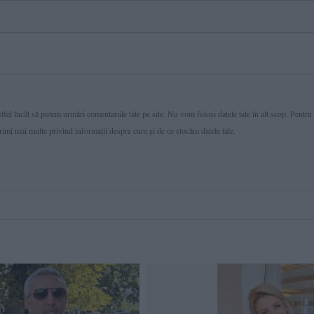
fel încât să putem urmări comentariile tale pe site. Nu vom folosi datele tale în alt scop. Pentru
primi mai multe privind informaţii despre cum și de ce stocăm datele tale.