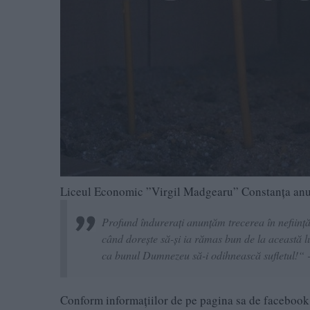
Liceul Economic ”Virgil Madgearu” Constanța anun
Profund îndurerați anunțăm trecerea în neființă
când dorește să-și ia rămas bun de la această l
ca bunul Dumnezeu să-i odihnească sufletul!“ - 
Conform informațiilor de pe pagina sa de facebook,