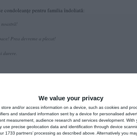
de condoleanțe pentru familia îndoliată:
 noastră!
 pace! Prea devreme a plecat!
i durere.
ara mi-a fost .
ai plecat la ceruri? Dumnezeu să te odihnească în pace și lumină sufle
We value your privacy
store and/or access information on a device, such as cookies and pro
ifiers and standard information sent by a device for personalised adver
 în Împărăția Sa!
tent measurement, audience research and services development.
With 
 use precise geolocation data and identification through device scanni
ur 1733 partners’ processing as described above. Alternatively you may 