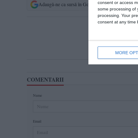
consent or access m
Adaugă-ne ca sursă în Google
Urmărește-n
some processing of y
processing. Your pre
consent at any time b
T
MORE OPT
COMENTARII
Nume
Email