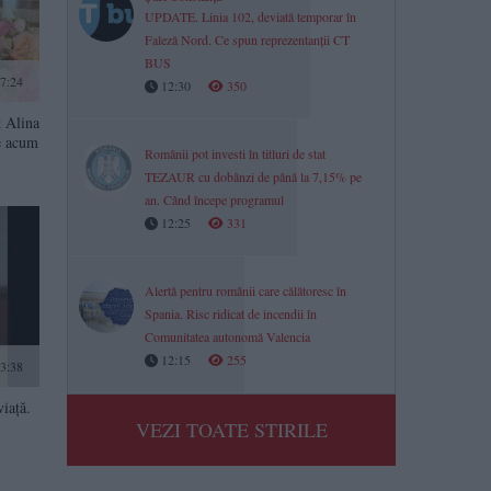
UPDATE. Linia 102, deviată temporar în
Faleză Nord. Ce spun reprezentanții CT
BUS
7:24
12:30
350
t Alina
e acum
Românii pot investi în titluri de stat
TEZAUR cu dobânzi de până la 7,15% pe
an. Când începe programul
12:25
331
Alertă pentru românii care călătoresc în
Spania. Risc ridicat de incendii în
Comunitatea autonomă Valencia
12:15
255
13:38
iață.
VEZI TOATE STIRILE