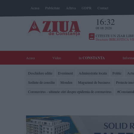
Acasa
Publicitate
Arhiva
GDPR
Contact
16:32
08 08 2026
CITESTE UN ZIAR LIBE
Deschide BIBLIOTECA V
Acasa
Video
In
CONSTANTA
Informa
Deschidere editie
Eveniment
Administratie locala
Politic
Actua
Sedinte de consiliu
Monden
Magazinul de business
Proiecte imo
Coronavirus - ultimele stiri despre epidemia de coronavirus
#Constanta