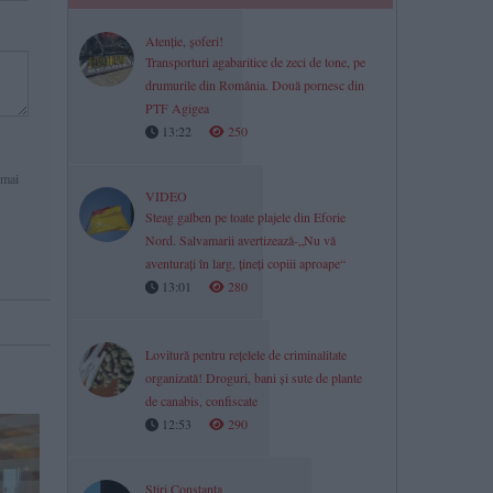
Atenție, șoferi!
Transporturi agabaritice de zeci de tone, pe
drumurile din România. Două pornesc din
PTF Agigea
13:22
250
 mai
VIDEO
Steag galben pe toate plajele din Eforie
Nord. Salvamarii avertizează-„Nu vă
aventurați în larg, țineți copiii aproape“
13:01
280
Lovitură pentru rețelele de criminalitate
organizată! Droguri, bani și sute de plante
de canabis, confiscate
12:53
290
Știri Constanța