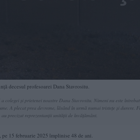
ță decesul profesoarei Dana Stavrositu.
 a colegei și prietenei noastre Dana Stavrositu. Nimeni nu este întrebat
ume. A plecat prea devreme, lăsând în urmă numai tristețe și durere. F
au precizat reprezentanții unității de învățământ.
 pe 15 februarie 2025 împlinise 48 de ani.