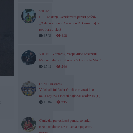
VIDEO
IPJ Constanța, avertisment pentru șoferi-
„O decizie durează o secundă. Consecințele
pot dura o viață”
15:31
180
VIDEO. România, reacție după concertul
Morandi de la Sukhumi. Ce transmite MAE
15:11
246
CSM Constanța
Voleibalistul Radu Ghiță, convocat la o
nouă acțiune a lotului național Under-16 (P)
ie
15:04
295
Canicula, periculoasă pentru cei mici.
Recomandările DSP Constanța pentru
părinți