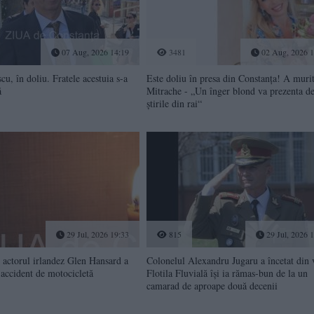
07 Aug, 2026 14:19
3481
02 Aug, 2026 1
u, în doliu. Fratele acestuia s-a
Este doliu în presa din Constanța! A muri
ă
Mitrache - „Un înger blond va prezenta d
știrile din rai“
29 Jul, 2026 19:33
815
29 Jul, 2026 
 actorul irlandez Glen Hansard a
Colonelul Alexandru Jugaru a încetat din v
 accident de motocicletă
Flotila Fluvială își ia rămas-bun de la un
camarad de aproape două decenii