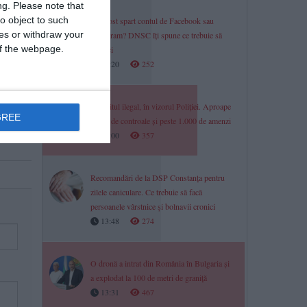
ng.
Please note that
o object to such
Ți-a fost spart contul de Facebook sau
ces or withdraw your
Instagram? DNSC îți spune ce trebuie să
 of the webpage.
verifici
14:20
252
Pescuitul ilegal, în vizorul Poliției. Aproape
GREE
4.000 de controale și peste 1.000 de amenzi
14:00
357
Recomandări de la DSP Constanța pentru
zilele caniculare. Ce trebuie să facă
persoanele vârstnice și bolnavii cronici
13:48
274
O dronă a intrat din România în Bulgaria și
a explodat la 100 de metri de graniță
13:31
467