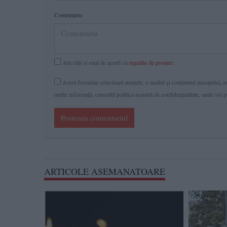
Comentariu
Am citit si sunt de acord cu
regulile de postare
.
Acest formular colectează numele, e-mailul şi conținutul mesajului, ast
multe informaţii, consultă politica noastră de confidenţialitate, unde vei 
Posteaza comentariul
ARTICOLE ASEMANATOARE