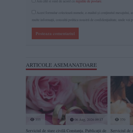
Am citit si sunt de acord cu
regulile de postare
.
Acest formular colectează numele, e-mailul şi conținutul mesajului, ast
multe informaţii, consultă politica noastră de confidenţialitate, unde vei 
Posteaza comentariul
ARTICOLE ASEMANATOARE
355
06 Aug, 2026 09:17
370
Serviciul de stare civilă Constanţa. Publicaţii de
Serviciul de s