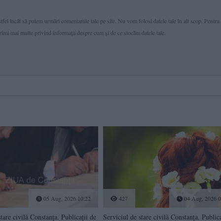
fel încât să putem urmări comentariile tale pe site. Nu vom folosi datele tale în alt scop. Pentru
primi mai multe privind informaţii despre cum și de ce stocăm datele tale.
05 Aug, 2026 10:22
427
04 Aug, 2026 0
tare civilă Constanţa. Publicaţii de
Serviciul de stare civilă Constanţa. Publica