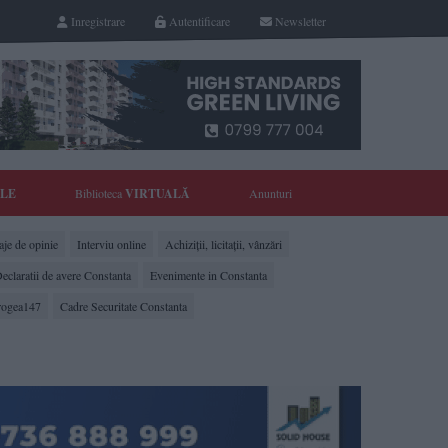
Inregistrare
Autentificare
Newsletter
YLE
Biblioteca
VIRTUALĂ
Anunturi
je de opinie
Interviu online
Achiziții, licitații, vânzări
eclaratii de avere Constanta
Evenimente in Constanta
rogea147
Cadre Securitate Constanta