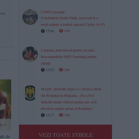
CSM Constanța
 mai
Voleibalistul Radu Ghiță, convocat la o
nouă acțiune a lotului național Under-16 (P)
15:04
438
Canicula, periculoasă pentru cei mici.
Recomandările DSP Constanța pentru
părinți
15:02
284
MApN, precizări după ce o dronă a intrat
din România în Bulgaria- „Nu a fost
detectat niciun vehicul aerian care să fi
traversat spațiul aerian al României”
14:37
348
9:17
VEZI TOATE STIRILE
ţii de