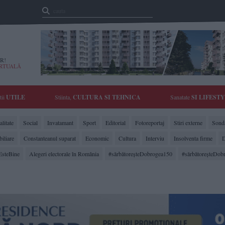
R!
IRTUALĂ
tii
UTILE
Stiinta,
CULTURA SI TEHNICA
Sanatate
SI LIFEST
litate
Social
Invatamant
Sport
Editorial
Fotoreportaj
Stiri externe
Sonda
biliare
Constanteanul suparat
Economic
Cultura
Interviu
Insolventa firme
D
EsteBine
Alegeri electorale în România
#sărbătoreşteDobrogea150
#sărbătoreşteDob