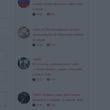
să atragă Georgia într-un nou conflict armat
cu Rusia
16:05
293
Astăzi este Ziua Internațională a pisicilor.
Apelul polițiștilor din Tulcea pentru iubitorii
de animale
15:45
329
VIDEO
IPJ Constanța, avertisment pentru șoferi-
„O decizie durează o secundă. Consecințele
pot dura o viață”
15:31
270
VIDEO. România, reacție după concertul
Morandi de la Sukhumi. Ce transmite MAE
15:11
364