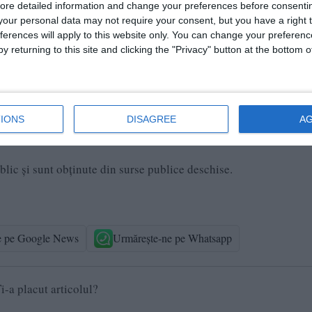
ctivitatea jurnalistică este exonerată de la unele prevederi ale
ore detailed information and change your preferences before consenti
 între libertatea de exprimare şi protecţia datelor.
our personal data may not require your consent, but you have a right t
ferences will apply to this website only. You can change your preferen
y returning to this site and clicking the "Privacy" button at the bottom
IONS
DISAGREE
A
ublic și sunt obținute din surse publice deschise.
e pe Google News
Urmărește-ne pe Whatsapp
i-a placut articolul?