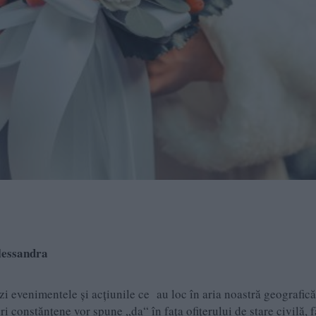
lessandra
zi evenimentele și acţiunile ce au loc în aria noastră geografic
uri constănţene vor spune „da“ în faţa ofiţerului de stare civilă, 