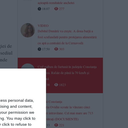
așteaptă rezultatele anchetei
18:07
277
VIDEO
Debitul Dunării va crește. A doua barjă a
fost scufundată pentru protejarea alimentării
cu apă a centralei de la Cernavodă
ţiei de
17:50
303
 sediul
unde
Cod galben de furtună în județele Constanța
și Tulcea. Rafale de până la 70 km/h și
grindină
r soţi
17:38
1823
cess personal data,
Licitații Constanța
tising and content,
Primăria Ovidiu scoate la vânzare cinci
your permission we
terenuri intravilane. Cel mai mare are 713
ng. You may click to
metri pătrați (DOCUMENTE)
click to refuse to
17:33
221