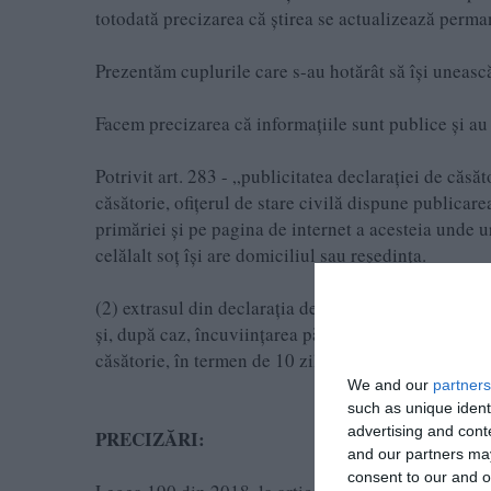
totodată precizarea că ştirea se actualizează perma
Prezentăm cuplurile care s-au hotărât să îşi unească
Facem precizarea că informaţiile sunt publice şi au 
Potrivit art. 283 - „publicitatea declaraţiei de căsă
căsătorie, ofiţerul de stare civilă dispune publicarea
primăriei şi pe pagina de internet a acesteia unde u
celălalt soţ îşi are domiciliul sau reşedinţa.
(2) extrasul din declaraţia de căsătorie cuprinde, în 
şi, după caz, încuviinţarea părinţilor sau a tutorelu
căsătorie, în termen de 10 zile de la data afişării”.
We and our
partners
such as unique ident
advertising and con
PRECIZĂRI:
and our partners may
consent to our and o