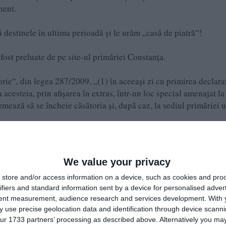
nent.
 destinele în ultima perioadă şi le urăm „casă de piatră“!
fost preluate de pe site-ul primăriei Constanţa.
torie“, din legea 287/2009, „(1) în aceeaşi zi cu primirea declara
 acesteia, prin afişarea în extras, într-un loc special amenajat la
rmează să se încheie căsătoria şi, după caz, la sediul primăriei 
mod obligatoriu: data afişării, datele de stare civilă ale viitorilo
i, precum şi înştiinţarea că orice persoană poate face opoziţie la
We value your privacy
store and/or access information on a device, such as cookies and pro
ifiers and standard information sent by a device for personalised adver
tent measurement, audience research and services development.
With 
 use precise geolocation data and identification through device scanni
ur 1733 partners’ processing as described above. Alternatively you may 