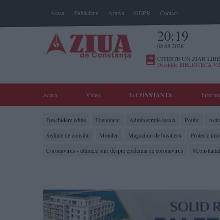
Acasa
Publicitate
Arhiva
GDPR
Contact
20:19
08 08 2026
CITESTE UN ZIAR LIBE
Deschide BIBLIOTECA V
Acasa
Video
In
CONSTANTA
Informa
Deschidere editie
Eveniment
Administratie locala
Politic
Actua
Sedinte de consiliu
Monden
Magazinul de business
Proiecte imo
Coronavirus - ultimele stiri despre epidemia de coronavirus
#Constanta