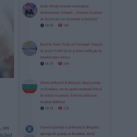
Radu Miruță reclamă rezistență la
modernizarea Armatei - „Oameni cu putere
de decizie nu vor să renunțe la beneficii”
18:58
180
Razii în Vama Veche și Constanța! Amenzi
de peste 19.000 de lei și două certificate de
înmatriculare retrase
18:35
208
Drona prăbușită în Bulgaria, lângă granița
cu România, era un aparat-momeală folosit
de forțele ucrainene. Sofia nu indică un
incident deliberat
18:18
228
ă, am
Dronă explodată și prăbușită în Bulgaria,
aproape de granița cu România. MAE
făcând