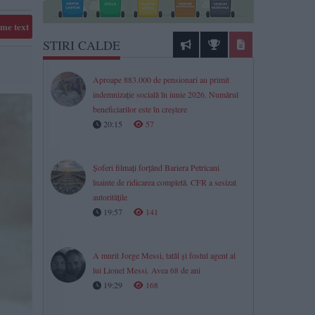
me text
STIRI CALDE
Aproape 883.000 de pensionari au primit
indemnizație socială în iunie 2026. Numărul
beneficiarilor este în creștere
20:15
57
Șoferi filmați forțând Bariera Petricani
înainte de ridicarea completă. CFR a sesizat
autoritățile
19:57
141
A murit Jorge Messi, tatăl și fostul agent al
lui Lionel Messi. Avea 68 de ani
19:29
168