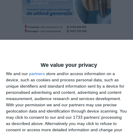
Potrivit art. 283 - „publicitatea declaraţiei de căsătorie“, din
legea 287/2009,
We value your privacy
„(1) în aceeaşi zi cu primirea declaraţiei de căsătorie,
We and our
partners
store and/or access information on a
ofiţerul de stare civilă dispune publicarea acesteia, prin
device, such as cookies and process personal data, such as
afişarea în extras, într-un loc special amenajat la sediul
unique identifiers and standard information sent by a device for
primăriei şi pe pagina de internet a acesteia unde urmează
personalised advertising and content, advertising and content
să se încheie căsătoria şi, după caz, la sediul primăriei unde
measurement, audience research and services development.
celălalt soţ îşi are domiciliul sau reşedinţa.
With your permission we and our partners may use precise
geolocation data and identification through device scanning. You
(2) extrasul din declaraţia de căsătorie cuprinde, în mod
may click to consent to our and our 1733 partners’ processing
obligatoriu: data afişării, datele de stare civilă ale viitorilor
as described above. Alternatively you may click to refuse to
soţi şi, după caz, încuviinţarea părinţilor sau a tutorelui,
consent or access more detailed information and change your