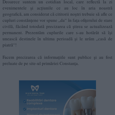
Deoarece suntem un cotidian local, care reflectă la zi
evenimentele și acţiunile ce au loc în aria noastră
geografică, am considerat că cititorii noştri trebuie să afle ce
cupluri constănţene vor spune „da“ în faţa ofiţerului de stare
civilă, făcând totodată precizarea că ştirea se actualizează
permanent. Prezentăm cuplurile care s-au hotărât să îşi
unească destinele în ultima perioadă şi le urăm „casă de
piatră“!
Facem precizarea că informaţiile sunt publice şi au fost
preluate de pe site-ul primăriei Constanţa.