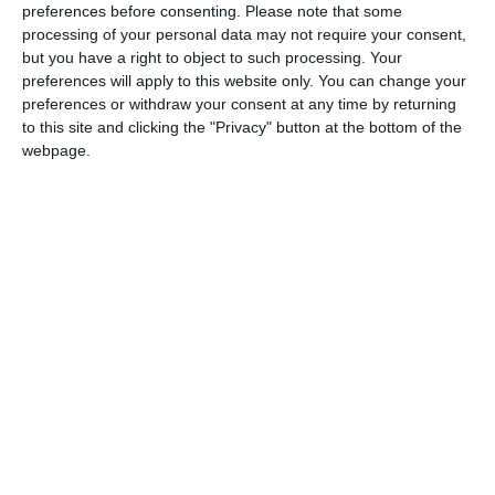
precum şi înştiinţarea că orice persoană poate face opoziţie
preferences before consenting.
Please note that some
la căsătorie, în termen de 10 zile de la data afişării.“
processing of your personal data may not require your consent,
PRECIZĂRI:
but you have a right to object to such processing. Your
Legea 190 din 2018, la articolul 7, menţionează că
preferences will apply to this website only. You can change your
preferences or withdraw your consent at any time by returning
activitatea jurnalistică este exonerată de la unele
to this site and clicking the "Privacy" button at the bottom of the
prevederi ale Regulamentului GDPR, dacă se păstrează
webpage.
un echilibru între libertatea de exprimare şi protecţia
datelor.
Adaugă-ne ca sursă în Google
Urmărește-ne pe Google News
Urmărește-ne pe Whatsapp
Ti-a placut articolul?