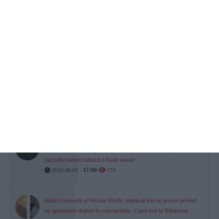
Minifotbal Constanța
ACS Marina LMP și-a întărit lotul cu fundașul Vișan Crețu. „Bun
venit la bord!“ (VIDEO)
2026.08.07 -
17:00
462
CSM Constanța șah
Povestea lui George-Gabriel Grigore, Mare Maestru Internațional.
„Am știut că vei deveni jucător, că te-am văzut plângând la acel
meci“ (P)
2026.08.07 -
17:00
438
Răzbunare periculoasă din gelozie la Limanu
Un bărbat, condamnat la 3 ani și 6 luni de închisoare după ce a
incendiat camera tehnică a fostei soacre
2026.08.07 -
17:00
378
Iulian Gropoșilă și Niculae Peride, implicați într-un proces privind
un apartament deținut în coproprietate. Cazul este la Tribunalul