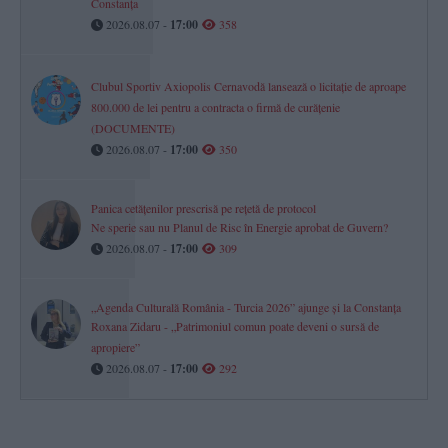
Constanța
2026.08.07 -
17:00
358
Clubul Sportiv Axiopolis Cernavodă lansează o licitație de aproape
800.000 de lei pentru a contracta o firmă de curățenie
(DOCUMENTE)
2026.08.07 -
17:00
350
Panica cetățenilor prescrisă pe rețetă de protocol
Ne sperie sau nu Planul de Risc în Energie aprobat de Guvern?
2026.08.07 -
17:00
309
„Agenda Culturală România - Turcia 2026” ajunge și la Constanța
Roxana Zidaru - „Patrimoniul comun poate deveni o sursă de
apropiere”
2026.08.07 -
17:00
292