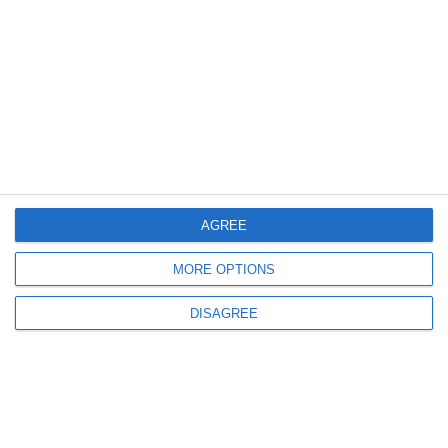
465
24 Jul, 2026 11:59
Serviciul de stare civilă Constanţa. Publicaţii de căsătorie 23 iulie 2026
AGREE
MORE OPTIONS
DISAGREE
406
23 Jul, 2026 10:26
Serviciul de stare civilă Constanţa. Publicaţii de căsătorie, 22 iulie 2026