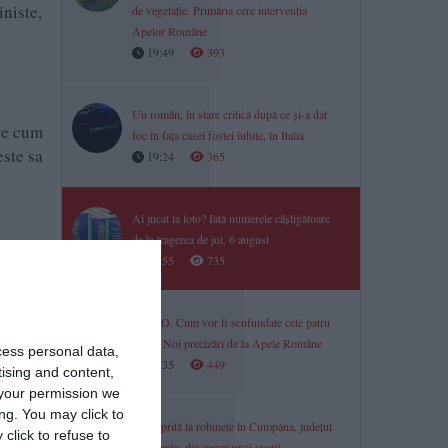
iniste,
de vegetație. Primăria cere intervenția
Apelor Române
19:49
393
Un român, în stare critică după ce și-a dat
pre cum
foc în fața casei fostei iubite, în Italia
este sa
19:24
365
Ai jucat la loto? Iată numerele câștigătoare
de la tragerea de joi, 6 august
18:55
735
iei.
itare
VIDEO. Cum vor fi scufundate cele patru
barje? Noi precizări de la Apele Române
cess personal data,
18:35
449
tising and content,
your permission we
ng. You may click to
Apă oprită la robinete în Cumpăna, județul
click to refuse to
Constanța, din cauza unei avarii