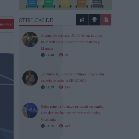
STIRI CALDE
me text
Amenzi de aproape 18.500 de lei, în urma
unor razii ale polițiștilor din Constanța și
Mamaia
21:48
351
„Pe limba ta”, spectacol bilingv inspirat din
experiențe reale, la SEAS 2026
21:29
333
Șofer prins la volan cu permisul suspendat,
altul depistat băut pe drumurile din județul
Constanța
21:15
349