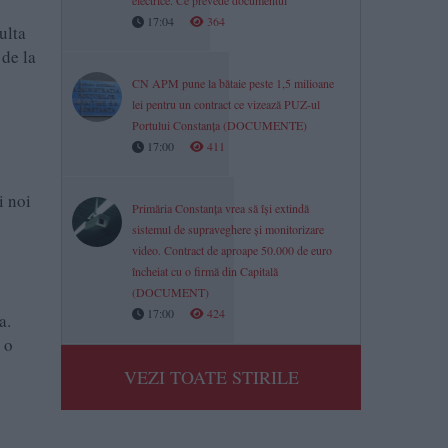
electrice. Ce prevede documentul
17:04
364
ulta
 de la
CN APM pune la bătaie peste 1,5 milioane
lei pentru un contract ce vizează PUZ-ul
Portului Constanța (DOCUMENTE)
17:00
411
i noi
Primăria Constanța vrea să își extindă
sistemul de supraveghere și monitorizare
video. Contract de aproape 50.000 de euro
încheiat cu o firmă din Capitală
(DOCUMENT)
17:00
424
a.
 o
VEZI TOATE STIRILE