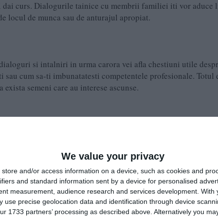
i dai curs. Dialogurile tainice cu membrii familiei iti vor aduce l
i de locul de munca sau de anturajul apropiat.
 dialoguri si intalniri in urma carora vei afla chestiuni utile des
esti sau cum sa-ti imbunatatesti competentele profesionale. Totul 
ca exista semeni care au interese ascunse.
egmentul profesional la serviciu, fie acasa, printre membrii famil
oficialitati importante ale unor institutii, dar si cu figurile autor
We value your privacy
 de la banii și bunurile comune cu alții.
store and/or access information on a device, such as cookies and pro
ifiers and standard information sent by a device for personalised adver
tent measurement, audience research and services development.
With 
 use precise geolocation data and identification through device scanni
ur 1733 partners’ processing as described above. Alternatively you may 