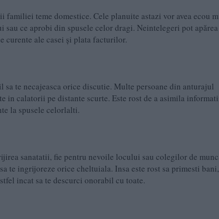
 familiei teme domestice. Cele planuite astazi vor avea ecou m
i sau ce aprobi din spusele celor dragi. Neintelegeri pot apărea
 curente ale casei și plata facturilor.
bil sa te necajeasca orice discutie. Multe persoane din anturajul
e in calatorii pe distante scurte. Este rost de a asimila informati
te la spusele celorlalti.
ijirea sanatatii, fie pentru nevoile locului sau colegilor de munc
a te ingrijoreze orice cheltuiala. Insa este rost sa primesti bani,
fel incat sa te descurci onorabil cu toate.