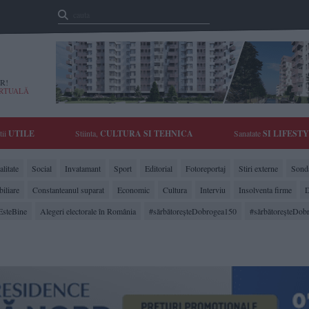
R!
IRTUALĂ
tii
UTILE
Stiinta,
CULTURA SI TEHNICA
Sanatate
SI LIFEST
litate
Social
Invatamant
Sport
Editorial
Fotoreportaj
Stiri externe
Sonda
biliare
Constanteanul suparat
Economic
Cultura
Interviu
Insolventa firme
D
EsteBine
Alegeri electorale în România
#sărbătoreşteDobrogea150
#sărbătoreşteDob