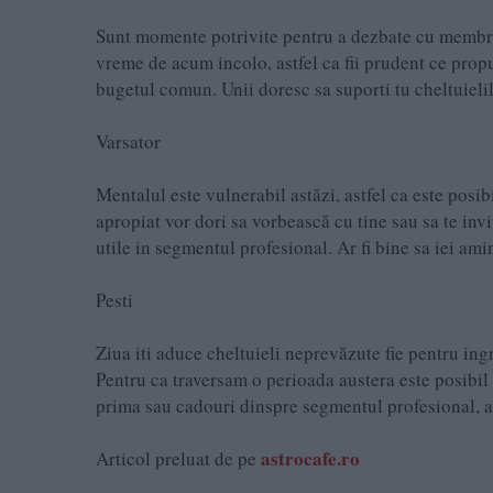
Sunt momente potrivite pentru a dezbate cu membrii
vreme de acum incolo, astfel ca fii prudent ce propu
bugetul comun. Unii doresc sa suporti tu cheltuielile
Varsator
Mentalul este vulnerabil astăzi, astfel ca este posi
apropiat vor dori sa vorbească cu tine sau sa te invit
utile in segmentul profesional. Ar fi bine sa iei amin
Pesti
Ziua iti aduce cheltuieli neprevăzute fie pentru ingr
Pentru ca traversam o perioada austera este posibil s
prima sau cadouri dinspre segmentul profesional, ast
astrocafe.ro
Articol preluat de pe