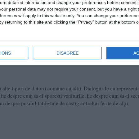
ore detailed information and change your preferences before consenti
our personal data may not require your consent, but you have a right t
ferences will apply to this website only. You can change your preferen
y returning to this site and clicking the "Privacy" button at the bottom
e, fie pentru agrement, fie pentru a lucra sau studia departe de lo
oarte usor o poti realiza prin discutii cu persoane erudite, vizit
IONS
DISAGREE
A
carci mentalul cu informatii inutile.
alte tipuri de datorii comune cu altii. Dialogurile cu reprezenta
e, fie despre cum sa-ti sporesti veniturile, fie despre cum sa-ti sec
 despre posibilitatile tale de castig ar trebui ferite de alții.