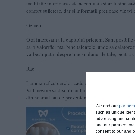
meditatie interioara este accentuata si ar fi bine sa-
confort sufletesc, dar si informatii pretioase vizav
Gemeni
O zi interesanta la capitolul prieteni. Sunt posibile
sa-ti valorifici mai bine talentele, unde sa calator
vorbesti putin despre tine si planurile tale, pentru 
Rac
Lumina reflectoarelor cade astazi asupra ta, fie in s
Va fi nevoie sa discuti cu lume diversa, colegi, sefi, 
din neamul tau de provenienta. Neplaceri pot apărea
We and our
partners
such as unique ident
advertising and con
and our partners may
consent to our and o