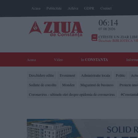
Acasa
Publicitate
Arhiva
GDPR
Contact
06:14
07 08 2026
CITESTE UN ZIAR LIBE
Deschide BIBLIOTECA V
Acasa
Video
In
CONSTANTA
Informa
Deschidere editie
Eveniment
Administratie locala
Politic
Actua
Sedinte de consiliu
Monden
Magazinul de business
Proiecte imo
Coronavirus - ultimele stiri despre epidemia de coronavirus
#Constanta