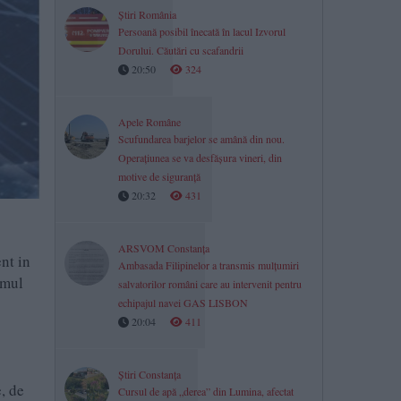
Știri România
Persoană posibil înecată în lacul Izvorul
Dorului. Căutări cu scafandrii
20:50
324
Apele Române
Scufundarea barjelor se amână din nou.
Operațiunea se va desfășura vineri, din
motive de siguranță
20:32
431
ARSVOM Constanța
ent in
Ambasada Filipinelor a transmis mulțumiri
imul
salvatorilor români care au intervenit pentru
echipajul navei GAS LISBON
20:04
411
Știri Constanța
, de
Cursul de apă „derea” din Lumina, afectat