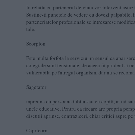
In relatia cu partenerul de viata vor interveni astaz
Sustine-ti punctele de vedere cu dovezi palpabile, in
parteneriatelor profesionale se intrezaresc modifica
tale.
Scorpion
Este multa forfota la serviciu, in sensul ca apar sar
colegiale sunt tensionate, de aceea fii prudent si oc
vulnerabila pe întregul organism, dar nu se recoma
Sagetator
mpreuna cu persoana iubita sau cu copiii, ai tai sau a
unele educative. Pentru ca fiecare are propria persp
discutii aprinse, contraziceri, chiar critici aspre p
Capricorn