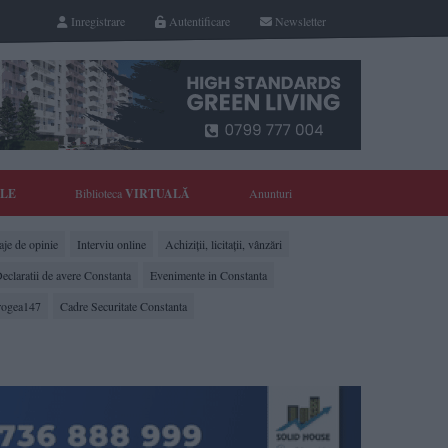
Inregistrare
Autentificare
Newsletter
YLE
Biblioteca
VIRTUALĂ
Anunturi
je de opinie
Interviu online
Achiziții, licitații, vânzări
eclaratii de avere Constanta
Evenimente in Constanta
rogea147
Cadre Securitate Constanta