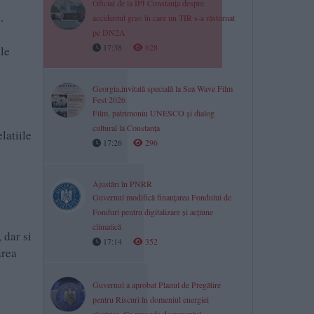
Oficial de la IPJ Constanța despre
.
accidentul grav în care un TIR s-a răsturnat
pe DN2A
17:38
628
ele
Georgia,invitată specială la Sea Wave Film
Fest 2026
Film, patrimoniu UNESCO și dialog
cultural la Constanța
latiile
17:26
296
Ajustări în PNRR
Guvernul modifică finanțarea Fondului de
Fonduri pentru digitalizare și acțiune
climatică
 dar si
17:14
352
ărea
Guvernul a aprobat Planul de Pregătire
pentru Riscuri în domeniul energiei