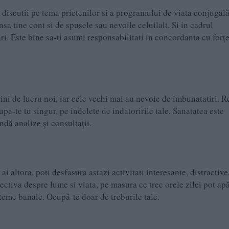
i discutii pe tema prietenilor si a programului de viata conjugală
sa tine cont si de spusele sau nevoile celuilalt. Si in cadrul
ri. Este bine sa-ti asumi responsabilitati in concordanta cu forț
cini de lucru noi, iar cele vechi mai au nevoie de imbunatatiri. Re
upa-te tu singur, pe indelete de indatoririle tale. Sanatatea este
ndă analize și consultații.
i altora, poti desfasura astazi activitati interesante, distractive,
ectiva despre lume si viata, pe masura ce trec orele zilei pot ap
e teme banale. Ocupă-te doar de treburile tale.