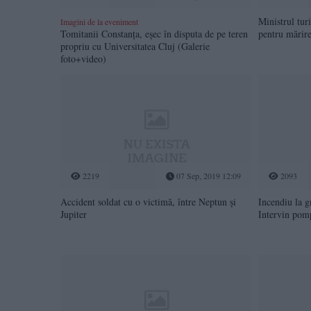
Ministrul tur
Imagini de la eveniment
Tomitanii Constanța, eșec în disputa de pe teren
pentru mărir
propriu cu Universitatea Cluj (Galerie
foto+video)
2219
07 Sep, 2019 12:09
2093
Accident soldat cu o victimă, între Neptun și
Incendiu la g
Jupiter
Intervin pomp