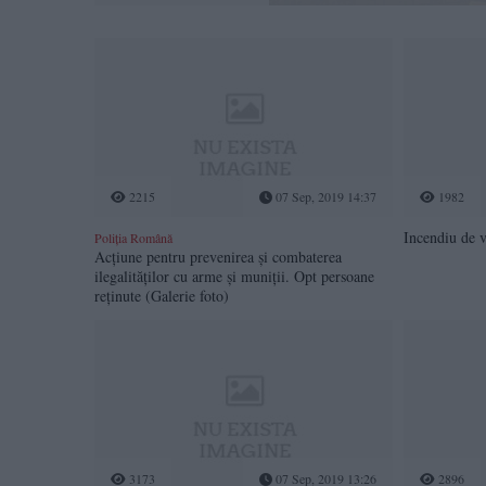
2215
07 Sep, 2019 14:37
1982
Incendiu de 
Poliția Română
Acțiune pentru prevenirea și combaterea
ilegalităților cu arme și muniții. Opt persoane
reținute (Galerie foto)
3173
07 Sep, 2019 13:26
2896