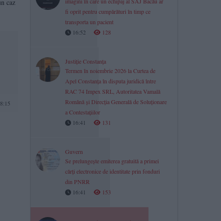
imagini în care un echipaj al SAJ Bacău ar
un caz
fi oprit pentru cumpărături în timp ce
transporta un pacient
16:52
128
Justiție Constanța
Termen în noiembrie 2026 la Curtea de
Apel Constanța în disputa juridică între
RAC 74 Impex SRL, Autoritatea Vamală
Română și Direcția Generală de Soluționare
8:15
a Contestațiilor
16:41
131
Guvern
Se prelungește emiterea gratuită a primei
cărți electronice de identitate prin fonduri
din PNRR
16:41
153