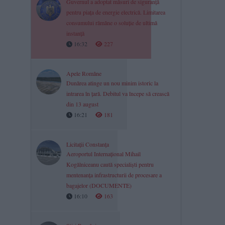
Guvernul a adoptat măsuri de siguranță
pentru piața de energie electrică. Limitarea
consumului rămâne o soluție de ultimă
instanță
16:32
227
Apele Române
Dunărea atinge un nou minim istoric la
intrarea în țară. Debitul va începe să crească
din 13 august
16:21
181
Licitații Constanța
Aeroportul Internațional Mihail
Kogălniceanu caută specialiști pentru
mentenanța infrastructurii de procesare a
bagajelor (DOCUMENTE)
16:10
163