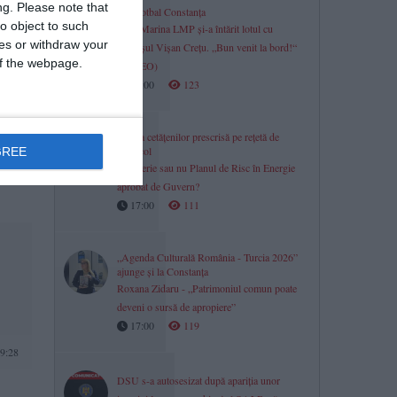
ng.
Please note that
Minifotbal Constanța
o object to such
ACS Marina LMP și-a întărit lotul cu
ces or withdraw your
fundașul Vișan Crețu. „Bun venit la bord!“
 of the webpage.
(VIDEO)
17:00
123
2:14
Panica cetățenilor prescrisă pe rețetă de
protocol
GREE
tă al
Ne sperie sau nu Planul de Risc în Energie
fântul
aprobat de Guvern?
17:00
111
„Agenda Culturală România - Turcia 2026”
ajunge și la Constanța
Roxana Zidaru - „Patrimoniul comun poate
deveni o sursă de apropiere”
17:00
119
9:28
DSU s-a autosesizat după apariția unor