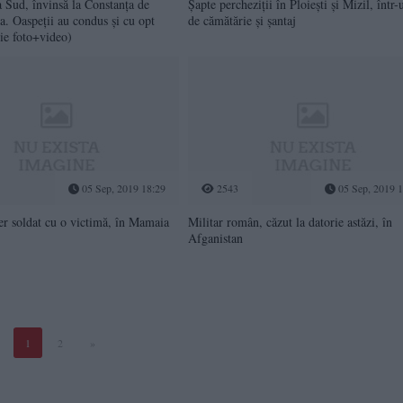
Sud, învinsă la Constanța de
Șapte percheziții în Ploiești și Mizil, într-
a. Oaspeții au condus și cu opt
de cămătărie și șantaj
rie foto+video)
05 Sep, 2019 18:29
2543
05 Sep, 2019 1
er soldat cu o victimă, în Mamaia
Militar român, căzut la datorie astăzi, în
Afganistan
1
2
»