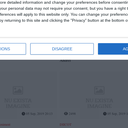
ore detailed information and change your preferences before consenti
our personal data may not require your consent, but you have a right t
ferences will apply to this website only. You can change your preferen
y returning to this site and clicking the "Privacy" button at the bottom
05 Sep, 2019 22:42
1793
05 Sep, 2019 2
IONS
DISAGREE
A
ces cauzat de virusul West Nile în
Decret de decorare pentru Drapelul de Lup
recomandă specialiștii
Batalionului 300 Infanterie Mecanizată „S
Andrei”
05 Sep, 2019 20:13
2498
05 Sep, 2019 1
veniment
DIICOT