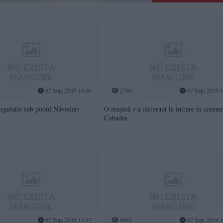
07 Sep, 2019 14:09
2780
07 Sep, 2019 1
vegetație sub podul Năvodari
O mașină s-a răsturant la intrare în comun
Cobadin
07 Sep, 2019 13:17
9642
07 Sep, 2019 1