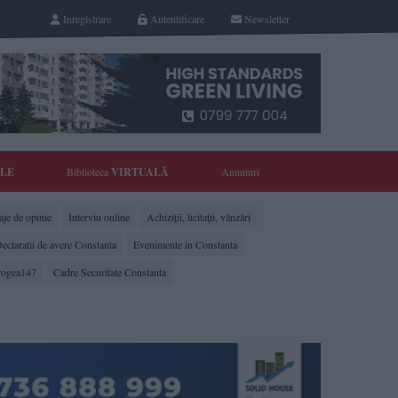
Inregistrare
Autentificare
Newsletter
YLE
Biblioteca
VIRTUALĂ
Anunturi
je de opinie
Interviu online
Achiziții, licitații, vânzări
eclaratii de avere Constanta
Evenimente in Constanta
rogea147
Cadre Securitate Constanta