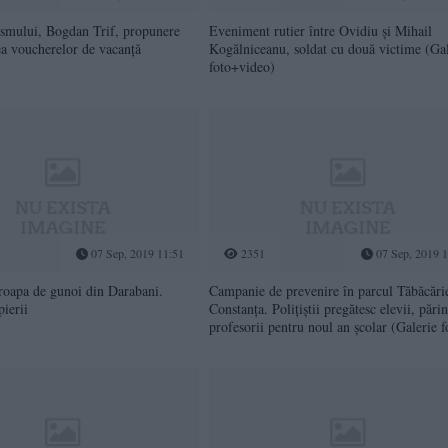
ismului, Bogdan Trif, propunere
Eveniment rutier între Ovidiu și Mihail
ea voucherelor de vacanță
Kogălniceanu, soldat cu două victime (Gal
foto+video)
07 Sep, 2019 11:51
2351
07 Sep, 2019 1
roapa de gunoi din Darabani.
Campanie de prevenire în parcul Tăbăcărie
ierii
Constanța. Polițiștii pregătesc elevii, părinţ
profesorii pentru noul an şcolar (Galerie f