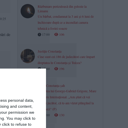
Răzbunare periculoasă din gelozie la
Limanu
Un bărbat, condamnat la 3 ani și 6 luni de
0:25
închisoare după ce a incendiat camera
tehnică a fostei soacre
pări de
17:00
106
Justiție Constanța
Cine sunt cei 186 de judecători care împart
dreptatea în Constanța și Tulcea?
17:00
196
CSM Constanța șah
Povestea lui George-Gabriel Grigore, Mare
0:00
Maestru Internațional. „Am știut că vei
cess personal data,
deveni jucător, că te-am văzut plângând la
ătate?
tising and content,
acel meci“ (P)
your permission we
17:00
130
ng. You may click to
click to refuse to