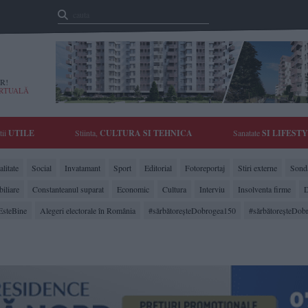
R!
IRTUALĂ
tii
UTILE
Stiinta,
CULTURA SI TEHNICA
Sanatate
SI LIFEST
litate
Social
Invatamant
Sport
Editorial
Fotoreportaj
Stiri externe
Sonda
biliare
Constanteanul suparat
Economic
Cultura
Interviu
Insolventa firme
D
EsteBine
Alegeri electorale în România
#sărbătoreşteDobrogea150
#sărbătoreşteDob