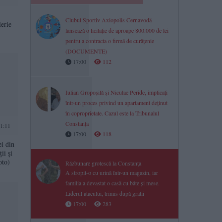
Clubul Sportiv Axiopolis Cernavodă
erie
lansează o licitație de aproape 800.000 de lei
pentru a contracta o firmă de curățenie
(DOCUMENTE)
17:00
112
Iulian Gropoșilă și Niculae Peride, implicați
într-un proces privind un apartament deținut
în coproprietate. Cazul este la Tribunalul
Constanța
1:11
17:00
118
i din
ii şi
oto)
Răzbunare grotescă la Constanța
A stropit-o cu urină într-un magazin, iar
familia a devastat o casă cu bâte și mese.
Liderul atacului, trimis după gratii
17:00
283