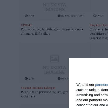
2295
07 Sep, 2019 10:57
2458
UPDATE
Imagini de la e
Pericol de înec la Băile Reci. Persoană scoasă
Constanța. Inv
din mare, fără suflare
deschidere a 
(Galerie foto
2186
07 Sep, 2019 09:48
3733
We and our
partners
Accident rutie
Sistemul Informatic Schengen
such as unique ident
Peste 700 de persoane căutate, găsite în ultima
Lumina
advertising and con
săptămână
and our partners may
consent to our and o