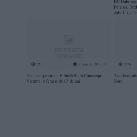
HC Dobrogea 
Potaissa Turd
goluri! (gale
2211
05 Sep, 2019 18:53
2276
Accident pe strada Eliberării din Constanța.
Accident ruti
Victimă, o femeie de 65 de ani
Nord