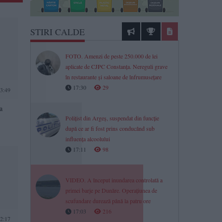
STIRI CALDE
FOTO. Amenzi de peste 250.000 de lei
aplicate de CJPC Constanța. Nereguli grave
în restaurante și saloane de înfrumusețare
17:30
29
3:49
a
Polițist din Argeș, suspendat din funcție
după ce ar fi fost prins conducând sub
influența alcoolului
17:11
98
VIDEO. A început inundarea controlată a
primei barje pe Dunăre. Operațiunea de
scufundare durează până la patru ore
17:03
216
2:17