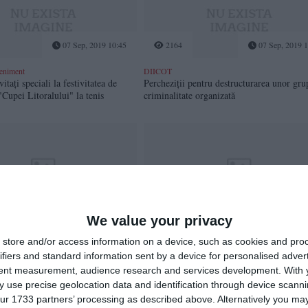
07 Sep, 2019 10:45
2164
07 Sep, 2019 1
veniment
DIICOT
itați speciali la festivitatea de
Percheziții pentru destructurarea unor gru
"Cupei Litoralului" la tenis
criminalitate organizată
)
We value your privacy
07 Sep, 2019 08:04
2923
06 Sep, 2019 0
store and/or access information on a device, such as cookies and pro
r cu cinci victime, în localitatea
Este tehnologia 5G pericoloasă pentru săn
ifiers and standard information sent by a device for personalised adver
Iată ce spun experții
tent measurement, audience research and services development.
With 
 use precise geolocation data and identification through device scanni
ur 1733 partners’ processing as described above. Alternatively you may 