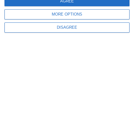
AGREE
MORE OPTIONS
DISAGREE
5893
01 May, 2014 10:51
go4it.ro
Top jocuri Android gratis pentru telefonul tău
5261
29 Apr, 2014 09:11
go4it.ro
Evolio Onyx - preţ mic pentru un smartphone modest, cu ecran OLED