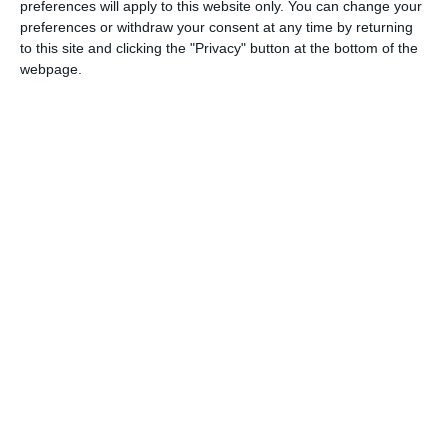
preferences will apply to this website only. You can change your
4119
17 May, 2014 10:38
preferences or withdraw your consent at any time by returning
to this site and clicking the "Privacy" button at the bottom of the
go4it.ro
webpage.
HTC One mini 2, lansat oficial. Specificaţii şi disponibilitate în magazine
3856
16 May, 2014 08:39
go4it.ro
BeoVision Avant - televizorul ce se extinde şi se învârte după tine