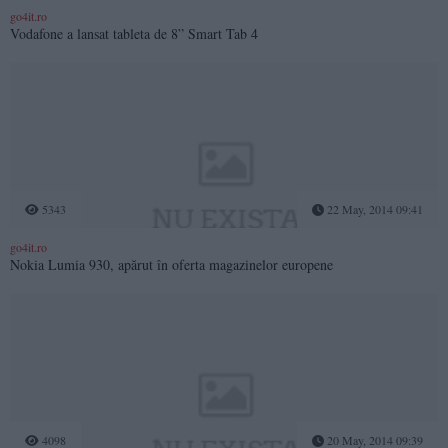
go4it.ro
Vodafone a lansat tableta de 8” Smart Tab 4
5343
22 May, 2014 09:41
go4it.ro
Nokia Lumia 930, apărut în oferta magazinelor europene
4098
20 May, 2014 09:39