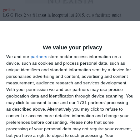
go4it.ro
LG G Flex 2 va fi lansat la începutul lui 2015, cu o facilitate unică
We value your privacy
We and our
partners
store and/or access information on a
device, such as cookies and process personal data, such as
4300
19 May, 2014 09:20
unique identifiers and standard information sent by a device for
personalised advertising and content, advertising and content
go4it.ro
measurement, audience research and services development.
Poză reală sau modificată în Photoshop. Site-ul unde poţi testa pozele
With your permission we and our partners may use precise
gratuit
geolocation data and identification through device scanning. You
may click to consent to our and our 1731 partners’ processing
as described above. Alternatively you may click to refuse to
consent or access more detailed information and change your
preferences before consenting.
Please note that some
processing of your personal data may not require your consent,
but you have a right to object to such processing. Your