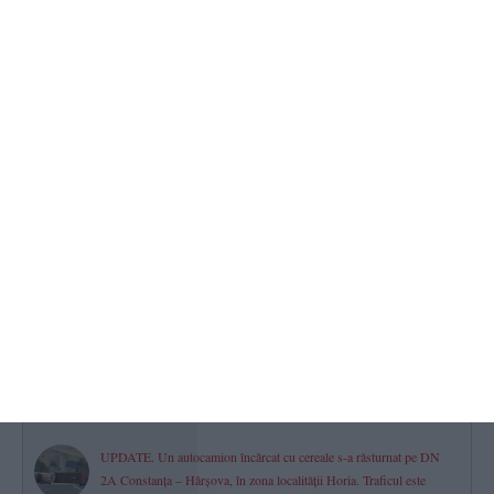
2026.08.06 -
10:06
398
Știri Constanța
UPDATE. Explozie urmată de incendiu într-o locuință din Siliștea.
Pompierii intervin cu mai multe autospeciale
2026.08.06 -
14:02
384
OMD Mamaia-Constanța lansează o nouă campanie de promovare
- „Mamaia, destinația perfectă care îți trezește toate simțurile”
2026.08.06 -
09:00
381
Trafic dirijat pe DN 2B, după răsturnarea unui autocamion.
Restricții pentru vehiculele de peste 7,5 tone în județele aflate sub
Cod Roșu de caniculă
2026.08.06 -
08:00
377
UPDATE. Un autocamion încărcat cu cereale s-a răsturnat pe DN
2A Constanța – Hârșova, în zona localității Horia. Traficul este