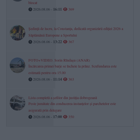
blocat
2026.08.06 -
16:11
369
Ședință de lucru, la Constanța, dedicată organizării ediției 2026 a
Săptămânii Europene a Sportului
2026.08.06 -
13:22
367
FOTO+VIDEO. Sorin Rîndașu (ANAR)
Încărcarea primei barje se încheie la prânz. Scufundarea este
estimată pentru ora 15.00
2026.08.06 -
11:14
363
Lista completă a șefilor din justiția dobrogeană
Peste jumătate din conducerea instanțelor și parchetelor este
asigurată prin delegare
2026.08.06 -
17:00
350