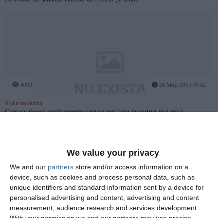
8002
24 May, 2015 19:42
Sfatul medicului
Cum sa alegeti medicamente care va pot trata la costuri mai mici
We value your privacy
We and our
partners
store and/or access information on a
device, such as cookies and process personal data, such as
unique identifiers and standard information sent by a device for
4698
24 May, 2015 15:07
personalised advertising and content, advertising and content
measurement, audience research and services development.
Sfatul medicului