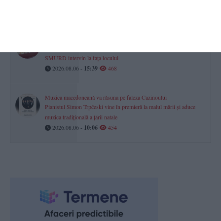
2026.08.06 -
14:02
468
Știri Constanța azi
TIR răsturnat la ieșirea din Hârșova. Pompierii și echipajul
SMURD intervin la fața locului
2026.08.06 -
15:39
468
Muzica macedoneană va răsuna pe faleza Cazinoului
Pianistul Simon Trpčeski vine în premieră la malul mării și aduce
muzica tradițională a țării natale
2026.08.06 -
10:06
454