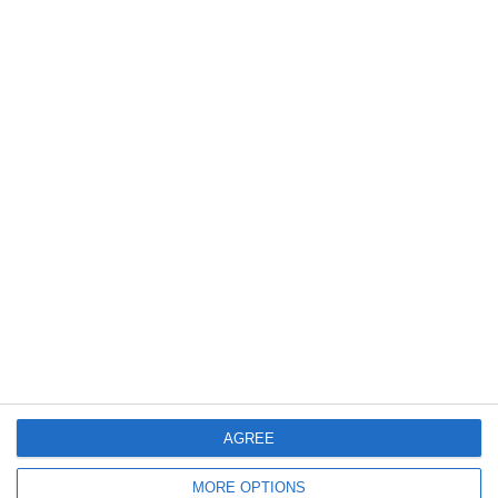
3260
23 Apr, 2014 09:42
Sfatulmedicului.ro
Strategii eficiente sa va pastrati silueta in vacanta de primavara
3424
22 Apr, 2014 11:48
Sfatulmedicului.ro
Tot ce trebuie sa stiti despre consumul de oua
AGREE
1
MORE OPTIONS