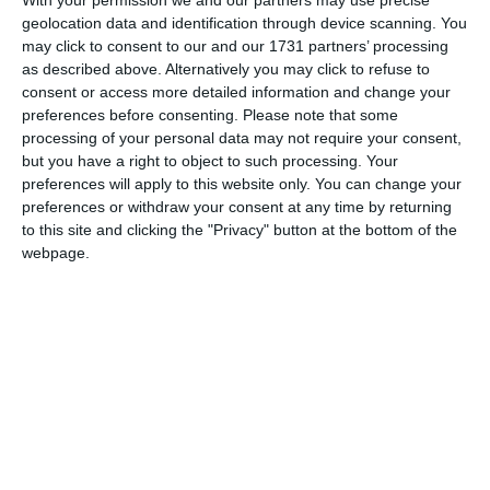
With your permission we and our partners may use precise
Totul despre soia şi beneficiile sale asupra sănătăţii
geolocation data and identification through device scanning. You
may click to consent to our and our 1731 partners’ processing
as described above. Alternatively you may click to refuse to
consent or access more detailed information and change your
preferences before consenting.
Please note that some
processing of your personal data may not require your consent,
but you have a right to object to such processing. Your
preferences will apply to this website only. You can change your
4152
24 May, 2015 13:07
preferences or withdraw your consent at any time by returning
to this site and clicking the "Privacy" button at the bottom of the
Sfatul medicului
webpage.
Cum înlături şi previi eficient problemele hepatice
5017
23 May, 2015 14:21