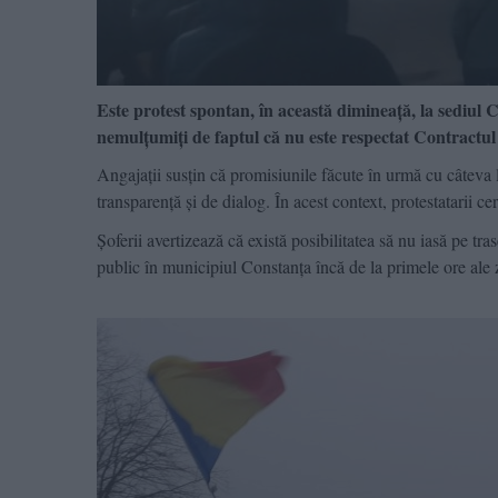
Este protest spontan, în această dimineață, la sediul 
nemulțumiți de faptul că nu este respectat Contractu
Angajații susțin că promisiunile făcute în urmă cu câteva 
transparență și de dialog. În acest context, protestatarii
Șoferii avertizează că există posibilitatea să nu iasă pe tr
public în municipiul Constanța încă de la primele ore ale z