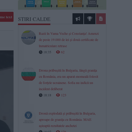
me text
STIRI CALDE
Razii în Vama Veche și Constanța! Amenzi
de peste 19.000 de lei și două certificate de
înmatriculare retrase
18:35
62
Drona prăbușită în Bulgaria, lângă granița
cu România, era un aparat-momeală folosit
de forțele ucrainene. Sofia nu indică un
incident deliberat
18:18
123
Dronă explodată și prăbușită în Bulgaria,
aproape de granița cu România. MAE
așteaptă rezultatele anchetei
18:07
176