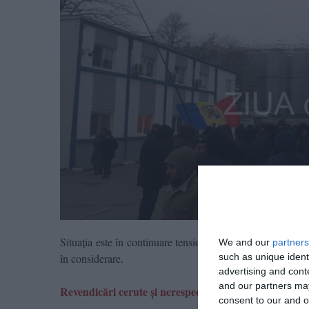
Situația este în continuare tensionată, iar reprezentanții 
We and our
partners
such as unique ident
în considerare.
advertising and con
and our partners may
Revendicări cerute și nerespectate din CCM
consent to our and o