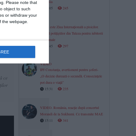
cu Rusia
, prima
ng.
Please note that
16:05
245
o object to such
ces or withdraw your
 of the webpage.
Astăzi este Ziua Internațională a pisicilor.
Apelul polițiștilor din Tulcea pentru iubitorii
de animale
bună
15:45
297
. Mă
GREE
ă și
VIDEO
IPJ Constanța, avertisment pentru șoferi-
„O decizie durează o secundă. Consecințele
â ce
pot dura o viață”
ilor
15:31
235
VIDEO. România, reacție după concertul
Morandi de la Sukhumi. Ce transmite MAE
15:11
341