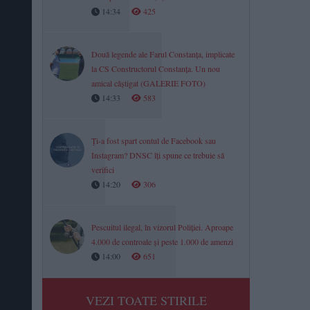
14:34
425
Două legende ale Farul Constanța, implicate
la CS Constructorul Constanța. Un nou
amical câștigat (GALERIE FOTO)
14:33
583
Ți-a fost spart contul de Facebook sau
Instagram? DNSC îți spune ce trebuie să
verifici
14:20
306
Pescuitul ilegal, în vizorul Poliției. Aproape
4.000 de controale și peste 1.000 de amenzi
14:00
651
VEZI TOATE STIRILE