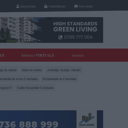
Inregistrare
Autentificare
Newsletter
YLE
Biblioteca
VIRTUALĂ
Anunturi
je de opinie
Interviu online
Achiziții, licitații, vânzări
eclaratii de avere Constanta
Evenimente in Constanta
rogea147
Cadre Securitate Constanta