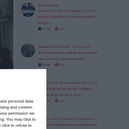
Știri Constanța
Șofer oprit în trafic la Murfatlar. A refuzat
testarea cu etilotestul și recoltarea probelor
biologice
16:58
187
Ministrul Radu Miruță - „Decizia de a
doborî o dronă este imediată, din secunda în
care aceasta este considerată ostilă”
16:40
203
Tânăr de 21 de ani, electrocutat după ce ar fi
atins un stâlp de iluminat din Constanța.
Polițiștii au deschis dosar penal
fi luate
16:15
304
cess personal data,
tising and content,
your permission we
Moscova acuză Ucraina și UE că încearcă
ng. You may click to
să atragă Georgia într-un nou conflict armat
click to refuse to