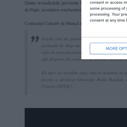
Dintre revendicările prevăzute în Contractul Colectiv 
consent or access m
some processing of y
de Paște, acordarea voucherelor de vacanță și menținerea v
processing. Your pre
consent at any time b
Contractul Colectiv de Muncă a fost semnat la începutul 
Acesta este un protest spontan al angajaților
perioadă de timp nu mai avem soluții la nici
MORE OPT
refer la nerespectarea CCM în care noi avem s
alte drepturi din contract, au generat această si
Eu sper să circulăm asta, asta ar însemna să 
facem, a declarat Gheorghe Radu Bogdan, Preș
Conexe (SPTAC)