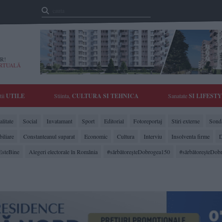
R!
IRTUALĂ
tii
UTILE
Stiinta,
CULTURA SI TEHNICA
Sanatate
SI LIFEST
litate
Social
Invatamant
Sport
Editorial
Fotoreportaj
Stiri externe
Sonda
biliare
Constanteanul suparat
Economic
Cultura
Interviu
Insolventa firme
D
EsteBine
Alegeri electorale în România
#sărbătoreşteDobrogea150
#sărbătoreşteDob