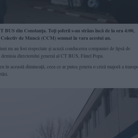
CT BUS din Constanța. Toți șoferii s-au strâns încă de la ora 4:00,
l Colectiv de Muncă (CCM) semnat în vara acestui an.
luni nu au fost respectate și acuză conducerea companiei de lipsă de
 cer demisia directorului general al CT BUS, Fănel Popa.
aseu în această dimineață, ceea ce ar putea genera o criză majoră a transp
ilei.