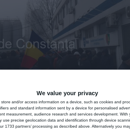
We value your privacy
angajaților spun că vor rămâne în protest până când revendicările lor vor 
store and/or access information on a device, such as cookies and pro
ifiers and standard information sent by a device for personalised adver
tent measurement, audience research and services development.
With 
 use precise geolocation data and identification through device scanni
ur 1733 partners’ processing as described above. Alternatively you may 