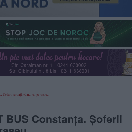
oferii anunță că nu ies pe traseu
T BUS Constanța. Șoferii
traseu