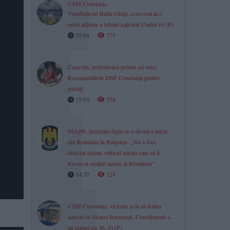
CSM Constanța
Voleibalistul Radu Ghiță, convocat la o
nouă acțiune a lotului național Under-16 (P)
15:04
375
Canicula, periculoasă pentru cei mici.
Recomandările DSP Constanța pentru
părinți
15:02
258
MApN, precizări după ce o dronă a intrat
din România în Bulgaria- „Nu a fost
detectat niciun vehicul aerian care să fi
traversat spațiul aerian al României”
14:37
328
CSM Constanța, victorie și în al doilea
amical cu Steaua București. Constănțenii s-
au impus cu 36-30 (P)