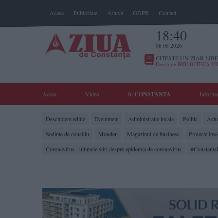
Acasa
Publicitate
Arhiva
GDPR
Contact
18:40
08 08 2026
CITESTE UN ZIAR LIBE
Deschide BIBLIOTECA V
Acasa
Video
In
CONSTANTA
Informa
Deschidere editie
Eveniment
Administratie locala
Politic
Actua
Sedinte de consiliu
Monden
Magazinul de business
Proiecte imo
Coronavirus - ultimele stiri despre epidemia de coronavirus
#Constanta