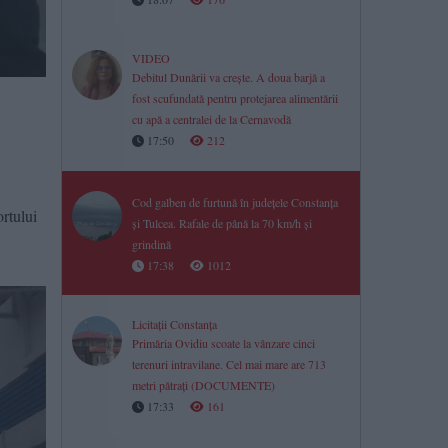
VIDEO
Debitul Dunării va crește. A doua barjă a
fost scufundată pentru protejarea alimentării
cu apă a centralei de la Cernavodă
17:50
212
Cod galben de furtună în județele Constanța
ortului
și Tulcea. Rafale de până la 70 km/h și
grindină
17:38
1012
Licitații Constanța
Primăria Ovidiu scoate la vânzare cinci
terenuri intravilane. Cel mai mare are 713
metri pătrați (DOCUMENTE)
17:33
161